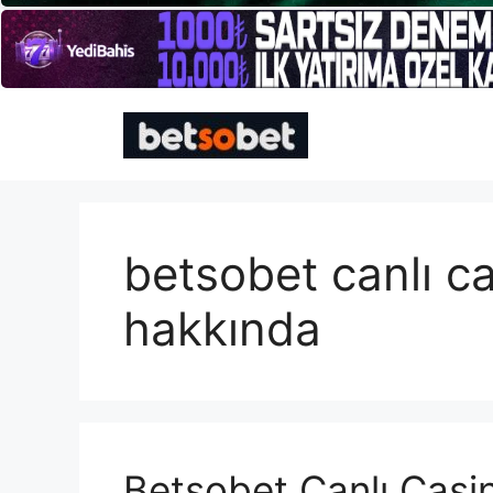
İçeriğe
atla
betsobet canlı ca
hakkında
Betsobet Canlı Casi