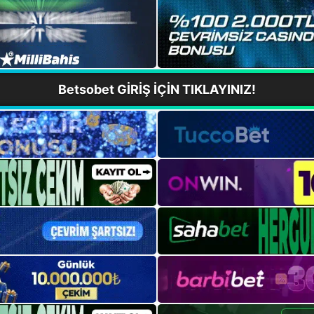
Betsobet GİRİŞ İÇİN TIKLAYINIZ!