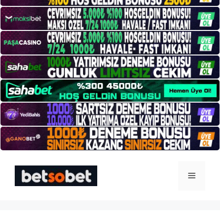
İçeriğe
atla
Menü