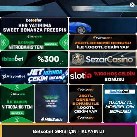
×
Betsobet GİRİŞ İÇİN TIKLAYINIZ!