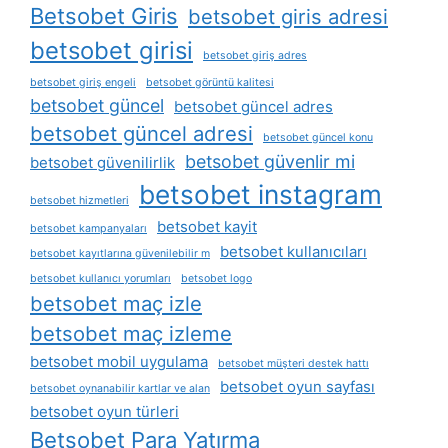
Betsobet Giris
betsobet giris adresi
betsobet girisi
betsobet giriş adres
betsobet giriş engeli
betsobet görüntü kalitesi
betsobet güncel
betsobet güncel adres
betsobet güncel adresi
betsobet güncel konu
betsobet güvenlir mi
betsobet güvenilirlik
betsobet instagram
betsobet hizmetleri
betsobet kayit
betsobet kampanyaları
betsobet kullanıcıları
betsobet kayıtlarına güvenilebilir m
betsobet kullanıcı yorumları
betsobet logo
betsobet maç izle
betsobet maç izleme
betsobet mobil uygulama
betsobet müşteri destek hattı
betsobet oyun sayfası
betsobet oynanabilir kartlar ve alan
betsobet oyun türleri
Betsobet Para Yatırma