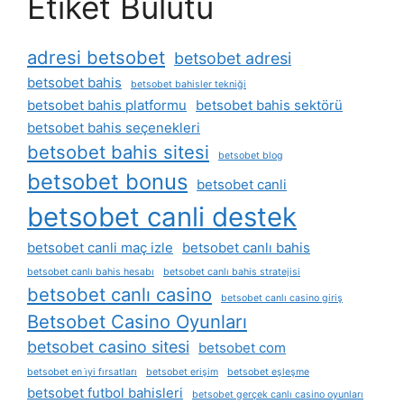
Etiket Bulutu
adresi betsobet
betsobet adresi
betsobet bahis
betsobet bahisler tekniği
betsobet bahis platformu
betsobet bahis sektörü
betsobet bahis seçenekleri
betsobet bahis sitesi
betsobet blog
betsobet bonus
betsobet canli
betsobet canli destek
betsobet canli maç izle
betsobet canlı bahis
betsobet canlı bahis hesabı
betsobet canlı bahis stratejisi
betsobet canlı casino
betsobet canlı casino giriş
Betsobet Casino Oyunları
betsobet casino sitesi
betsobet com
betsobet en i̇yi fırsatları
betsobet erişim
betsobet eşleşme
betsobet futbol bahisleri
betsobet gerçek canlı casino oyunları