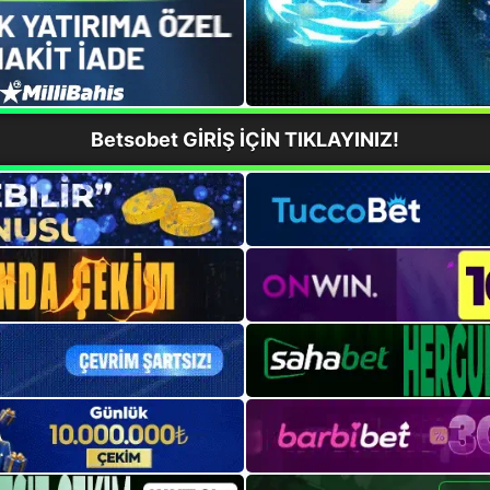
Betsobet GİRİŞ İÇİN TIKLAYINIZ!