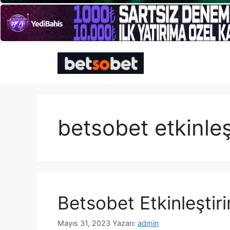
İçeriğe
atla
betsobet etkinleş
Betsobet Etkinleştiri
Mayıs 31, 2023
Yazarı:
admin