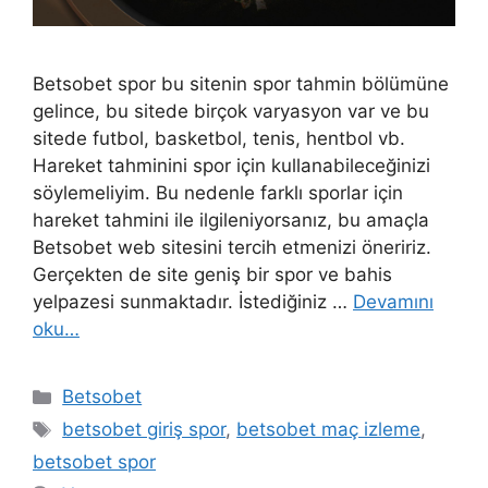
Betsobet spor bu sitenin spor tahmin bölümüne
gelince, bu sitede birçok varyasyon var ve bu
sitede futbol, ​​​​basketbol, ​​​​tenis, hentbol vb.
Hareket tahminini spor için kullanabileceğinizi
söylemeliyim. Bu nedenle farklı sporlar için
hareket tahmini ile ilgileniyorsanız, bu amaçla
Betsobet web sitesini tercih etmenizi öneririz.
Gerçekten de site geniş bir spor ve bahis
yelpazesi sunmaktadır. İstediğiniz …
Devamını
oku…
Kategoriler
Betsobet
Etiketler
betsobet giriş spor
,
betsobet maç izleme
,
betsobet spor