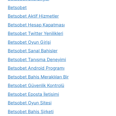
Betsobet
Betsobet Aktif Hizmetler
Betsobet Hesap Kapatması
Betsobet Twitter Yenilikleri
Betsobet Oyun Girişi
Betsobet Sanal Bahisler
Betsobet Tanışma Deneyimi
Betsobet Android Programı
Betsobet Bahis Meraklıları Bir
Betsobet Güvenlik Kontrolü
Betsobet Eposta İletişimi
Betsobet Oyun Sitesi
Betsobet Bahis Şirketi