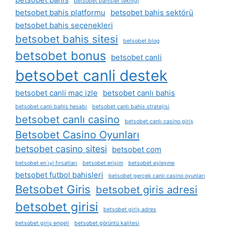
betsobet bahisler tekniği
betsobet bahis platformu
betsobet bahis sektörü
betsobet bahis seçenekleri
betsobet bahis sitesi
betsobet blog
betsobet bonus
betsobet canli
betsobet canli destek
betsobet canli maç izle
betsobet canlı bahis
betsobet canlı bahis hesabı
betsobet canlı bahis stratejisi
betsobet canlı casino
betsobet canlı casino giriş
Betsobet Casino Oyunları
betsobet casino sitesi
betsobet com
betsobet en i̇yi fırsatları
betsobet erişim
betsobet eşleşme
betsobet futbol bahisleri
betsobet gerçek canlı casino oyunları
Betsobet Giris
betsobet giris adresi
betsobet girisi
betsobet giriş adres
betsobet giriş engeli
betsobet görüntü kalitesi