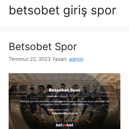
betsobet giriş spor
Betsobet Spor
Temmuz 22, 2023
Yazarı:
admin