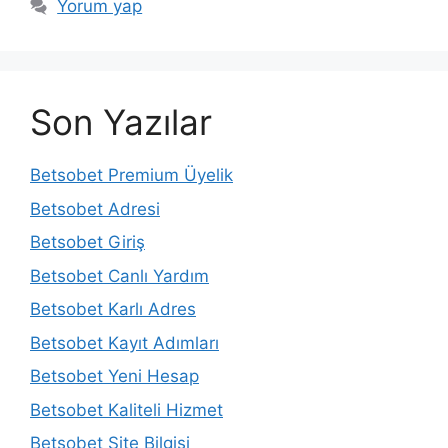
Yorum yap
Son Yazılar
Betsobet Premium Üyelik
Betsobet Adresi
Betsobet Giriş
Betsobet Canlı Yardım
Betsobet Karlı Adres
Betsobet Kayıt Adımları
Betsobet Yeni Hesap
Betsobet Kaliteli Hizmet
Betsobet Site Bilgisi