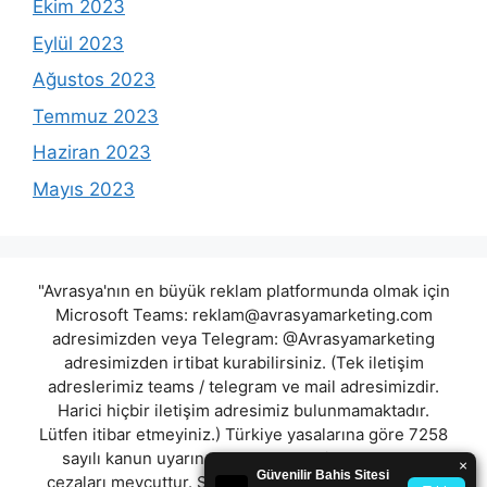
Ekim 2023
Eylül 2023
Ağustos 2023
Temmuz 2023
Haziran 2023
Mayıs 2023
"Avrasya'nın en büyük reklam platformunda olmak için
Microsoft Teams:
reklam@avrasyamarketing.com
adresimizden veya Telegram: @Avrasyamarketing
adresimizden irtibat kurabilirsiniz. (Tek iletişim
adreslerimiz teams / telegram ve mail adresimizdir.
Harici hiçbir iletişim adresimiz bulunmamaktadır.
Lütfen itibar etmeyiniz.) Türkiye yasalarına göre 7258
sayılı kanun uyarınca yasa dışı bahis oynamanın
cezaları mevcuttur. Şu an bulunduğunuz site hiç bir