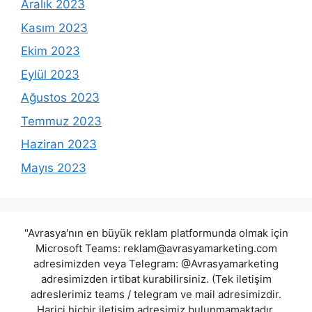
Aralık 2023
Kasım 2023
Ekim 2023
Eylül 2023
Ağustos 2023
Temmuz 2023
Haziran 2023
Mayıs 2023
"Avrasya'nın en büyük reklam platformunda olmak için
Microsoft Teams:
reklam@avrasyamarketing.com
adresimizden veya Telegram: @Avrasyamarketing
adresimizden irtibat kurabilirsiniz. (Tek iletişim
adreslerimiz teams / telegram ve mail adresimizdir.
Harici hiçbir iletişim adresimiz bulunmamaktadır.