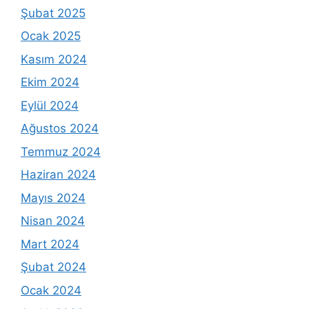
Şubat 2025
Ocak 2025
Kasım 2024
Ekim 2024
Eylül 2024
Ağustos 2024
Temmuz 2024
Haziran 2024
Mayıs 2024
Nisan 2024
Mart 2024
Şubat 2024
Ocak 2024