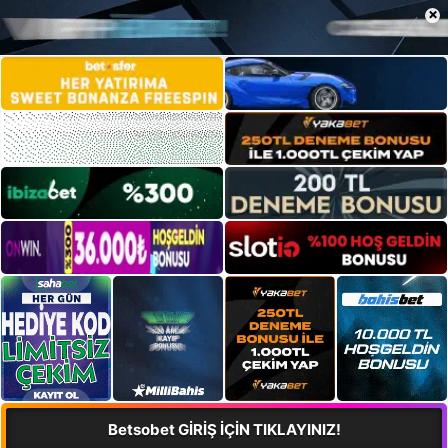
×
Betsobet GİRİŞ İÇİN TIKLAYINIZ!