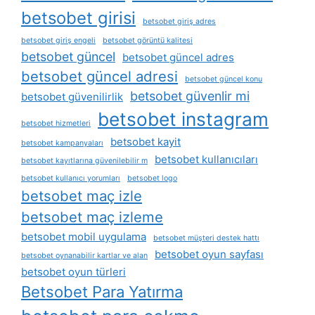
betsobet girisi
betsobet giriş adres
betsobet giriş engeli
betsobet görüntü kalitesi
betsobet güncel
betsobet güncel adres
betsobet güncel adresi
betsobet güncel konu
betsobet güvenlir mi
betsobet güvenilirlik
betsobet instagram
betsobet hizmetleri
betsobet kayit
betsobet kampanyaları
betsobet kullanıcıları
betsobet kayıtlarına güvenilebilir m
betsobet kullanıcı yorumları
betsobet logo
betsobet maç izle
betsobet maç izleme
betsobet mobil uygulama
betsobet müşteri destek hattı
betsobet oyun sayfası
betsobet oynanabilir kartlar ve alan
betsobet oyun türleri
Betsobet Para Yatırma