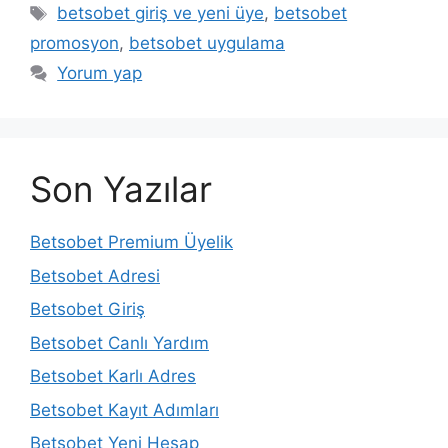
Etiketler
betsobet giriş ve yeni üye
,
betsobet
promosyon
,
betsobet uygulama
Yorum yap
Son Yazılar
Betsobet Premium Üyelik
Betsobet Adresi
Betsobet Giriş
Betsobet Canlı Yardım
Betsobet Karlı Adres
Betsobet Kayıt Adımları
Betsobet Yeni Hesap