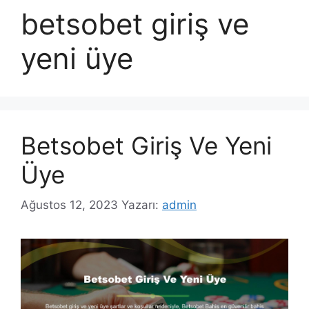
betsobet giriş ve
yeni üye
Betsobet Giriş Ve Yeni
Üye
Ağustos 12, 2023
Yazarı:
admin