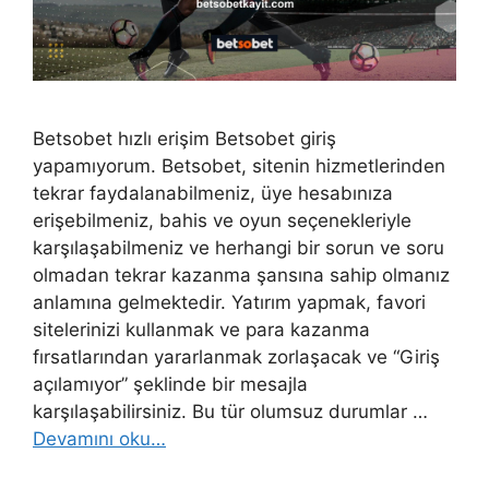
Betsobet hızlı erişim Betsobet giriş
yapamıyorum. Betsobet, sitenin hizmetlerinden
tekrar faydalanabilmeniz, üye hesabınıza
erişebilmeniz, bahis ve oyun seçenekleriyle
karşılaşabilmeniz ve herhangi bir sorun ve soru
olmadan tekrar kazanma şansına sahip olmanız
anlamına gelmektedir. Yatırım yapmak, favori
sitelerinizi kullanmak ve para kazanma
fırsatlarından yararlanmak zorlaşacak ve “Giriş
açılamıyor” şeklinde bir mesajla
karşılaşabilirsiniz. Bu tür olumsuz durumlar …
Devamını oku…