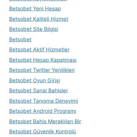
Betsobet Yeni Hesap
Betsobet Kaliteli Hizmet
Betsobet Site Bilgisi
Betsobet
Betsobet Aktif Hizmetler
Betsobet Hesap Kapatması
Betsobet Twitter Yenilikleri
Betsobet Oyun Girişi
Betsobet Sanal Bahisler
Betsobet Tanışma Deneyimi
Betsobet Android Programı
Betsobet Bahis Meraklıları Bir
Betsobet Güvenlik Kontrolü