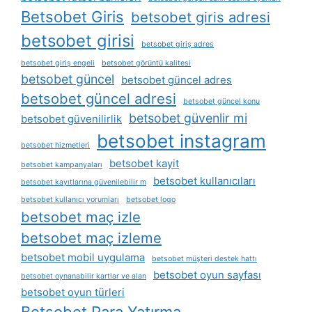
Betsobet Giris
betsobet giris adresi
betsobet girisi
betsobet giriş adres
betsobet giriş engeli
betsobet görüntü kalitesi
betsobet güncel
betsobet güncel adres
betsobet güncel adresi
betsobet güncel konu
betsobet güvenlir mi
betsobet güvenilirlik
betsobet instagram
betsobet hizmetleri
betsobet kayit
betsobet kampanyaları
betsobet kullanıcıları
betsobet kayıtlarına güvenilebilir m
betsobet kullanıcı yorumları
betsobet logo
betsobet maç izle
betsobet maç izleme
betsobet mobil uygulama
betsobet müşteri destek hattı
betsobet oyun sayfası
betsobet oynanabilir kartlar ve alan
betsobet oyun türleri