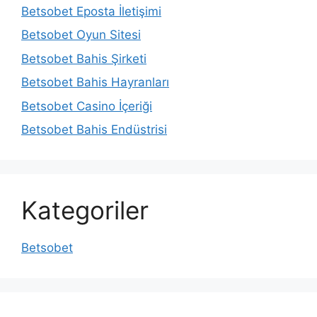
Betsobet Eposta İletişimi
Betsobet Oyun Sitesi
Betsobet Bahis Şirketi
Betsobet Bahis Hayranları
Betsobet Casino İçeriği
Betsobet Bahis Endüstrisi
Kategoriler
Betsobet