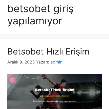
betsobet giriş
yapılamıyor
Betsobet Hızlı Erişim
Aralık 9, 2023
Yazarı:
admin