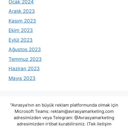
Ocak 2024
Aralık 2023
Kasım 2023
Ekim 2023
Eylül 2023
Ağustos 2023
Temmuz 2023
Haziran 2023
Mayıs 2023
"Avrasya'nın en büyük reklam platformunda olmak için
Microsoft Teams:
reklam@avrasyamarketing.com
adresimizden veya Telegram: @Avrasyamarketing
adresimizden irtibat kurabilirsiniz. (Tek iletişim