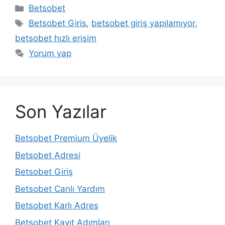
Kategoriler
Betsobet
Etiketler
Betsobet Giris
,
betsobet giriş yapılamıyor
,
betsobet hızlı erişim
Yorum yap
Son Yazılar
Betsobet Premium Üyelik
Betsobet Adresi
Betsobet Giriş
Betsobet Canlı Yardım
Betsobet Karlı Adres
Betsobet Kayıt Adımları