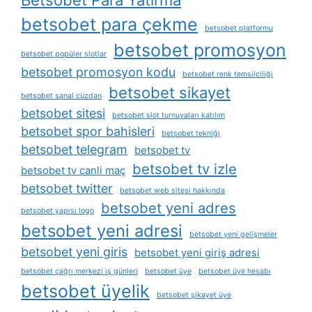
Betsobet Para Yatırma
betsobet para çekme
betsobet platformu
betsobet promosyon
betsobet popüler slotlar
betsobet promosyon kodu
betsobet renk temsilciliği
betsobet sikayet
betsobet sanal cüzdan
betsobet sitesi
betsobet slot turnuvaları katılım
betsobet spor bahisleri
betsobet tekniği
betsobet telegram
betsobet tv
betsobet tv izle
betsobet tv canli maç
betsobet twitter
betsobet web sitesi hakkında
betsobet yeni adres
betsobet yapısı logo
betsobet yeni adresi
betsobet yeni gelişmeler
betsobet yeni giris
betsobet yeni giriş adresi
betsobet çağrı merkezi i̇ş günleri
betsobet üye
betsobet üye hesabı
betsobet üyelik
betsobet şikayet üye