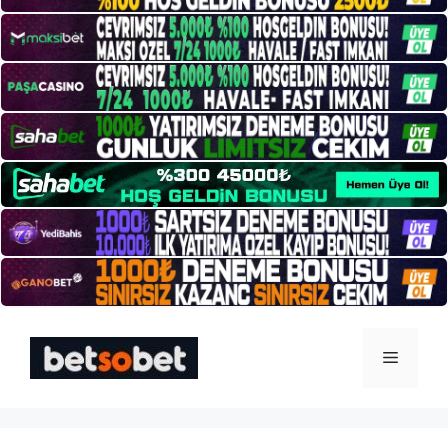
İçeriğe
atla
Menü