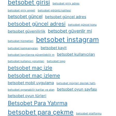
betsobet girisi
betsobet giriş adres
betsobet giriş engeli
betsobet görüntü kalitesi
betsobet güncel
betsobet güncel adres
betsobet güncel adresi
betsobet güncel konu
betsobet güvenlir mi
betsobet güvenilirlik
betsobet instagram
betsobet hizmetleri
betsobet kayit
betsobet kampanyaları
betsobet kullanıcıları
betsobet kayıtlarına güvenilebilir m
betsobet kullanıcı yorumları
betsobet logo
betsobet maç izle
betsobet maç izleme
betsobet mobil uygulama
betsobet müşteri destek hattı
betsobet oyun sayfası
betsobet oynanabilir kartlar ve alan
betsobet oyun türleri
Betsobet Para Yatırma
betsobet para çekme
betsobet platformu