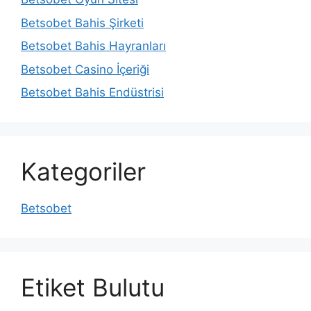
Betsobet Bahis Şirketi
Betsobet Bahis Hayranları
Betsobet Casino İçeriği
Betsobet Bahis Endüstrisi
Kategoriler
Betsobet
Etiket Bulutu