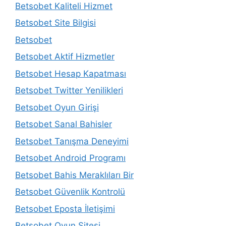
Betsobet Kaliteli Hizmet
Betsobet Site Bilgisi
Betsobet
Betsobet Aktif Hizmetler
Betsobet Hesap Kapatması
Betsobet Twitter Yenilikleri
Betsobet Oyun Girişi
Betsobet Sanal Bahisler
Betsobet Tanışma Deneyimi
Betsobet Android Programı
Betsobet Bahis Meraklıları Bir
Betsobet Güvenlik Kontrolü
Betsobet Eposta İletişimi
Betsobet Oyun Sitesi