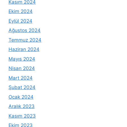
Kasım 2024
Ekim 2024
Eylül 2024
Ağustos 2024
Temmuz 2024
Haziran 2024
Mayıs 2024
Nisan 2024
Mart 2024
Şubat 2024
Ocak 2024
Aralık 2023
Kasım 2023
Ekim 2023