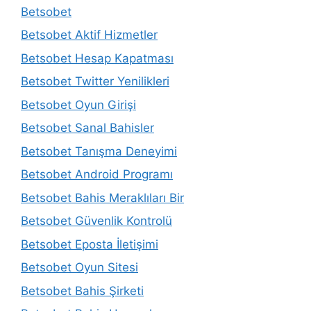
Betsobet
Betsobet Aktif Hizmetler
Betsobet Hesap Kapatması
Betsobet Twitter Yenilikleri
Betsobet Oyun Girişi
Betsobet Sanal Bahisler
Betsobet Tanışma Deneyimi
Betsobet Android Programı
Betsobet Bahis Meraklıları Bir
Betsobet Güvenlik Kontrolü
Betsobet Eposta İletişimi
Betsobet Oyun Sitesi
Betsobet Bahis Şirketi