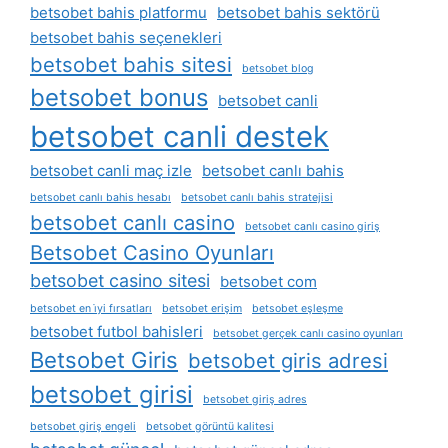
betsobet bahis platformu
betsobet bahis sektörü
betsobet bahis seçenekleri
betsobet bahis sitesi
betsobet blog
betsobet bonus
betsobet canli
betsobet canli destek
betsobet canli maç izle
betsobet canlı bahis
betsobet canlı bahis hesabı
betsobet canlı bahis stratejisi
betsobet canlı casino
betsobet canlı casino giriş
Betsobet Casino Oyunları
betsobet casino sitesi
betsobet com
betsobet en i̇yi fırsatları
betsobet erişim
betsobet eşleşme
betsobet futbol bahisleri
betsobet gerçek canlı casino oyunları
Betsobet Giris
betsobet giris adresi
betsobet girisi
betsobet giriş adres
betsobet giriş engeli
betsobet görüntü kalitesi