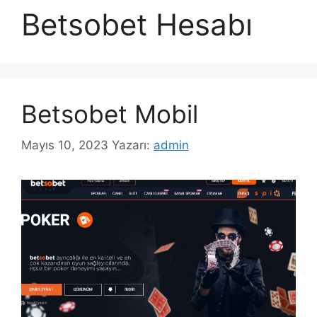
Betsobet Hesabı
Betsobet Mobil
Mayıs 10, 2023
Yazarı:
admin