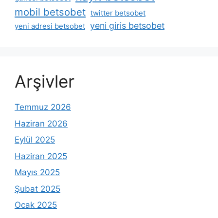
mobil betsobet
twitter betsobet
yeni giris betsobet
yeni adresi betsobet
Arşivler
Temmuz 2026
Haziran 2026
Eylül 2025
Haziran 2025
Mayıs 2025
Şubat 2025
Ocak 2025