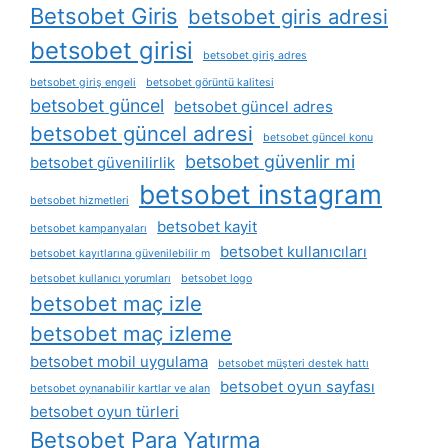
Betsobet Giris
betsobet giris adresi
betsobet girisi
betsobet giriş adres
betsobet giriş engeli
betsobet görüntü kalitesi
betsobet güncel
betsobet güncel adres
betsobet güncel adresi
betsobet güncel konu
betsobet güvenlir mi
betsobet güvenilirlik
betsobet instagram
betsobet hizmetleri
betsobet kayit
betsobet kampanyaları
betsobet kullanıcıları
betsobet kayıtlarına güvenilebilir m
betsobet kullanıcı yorumları
betsobet logo
betsobet maç izle
betsobet maç izleme
betsobet mobil uygulama
betsobet müşteri destek hattı
betsobet oyun sayfası
betsobet oynanabilir kartlar ve alan
betsobet oyun türleri
Betsobet Para Yatırma