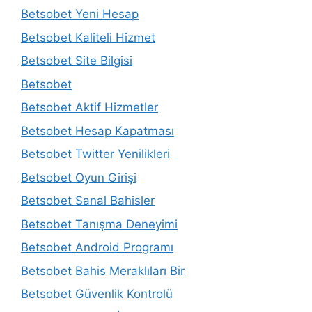
Betsobet Yeni Hesap
Betsobet Kaliteli Hizmet
Betsobet Site Bilgisi
Betsobet
Betsobet Aktif Hizmetler
Betsobet Hesap Kapatması
Betsobet Twitter Yenilikleri
Betsobet Oyun Girişi
Betsobet Sanal Bahisler
Betsobet Tanışma Deneyimi
Betsobet Android Programı
Betsobet Bahis Meraklıları Bir
Betsobet Güvenlik Kontrolü