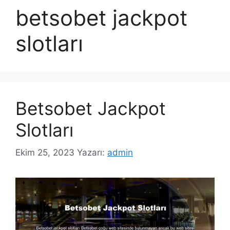
betsobet jackpot
slotları
Betsobet Jackpot
Slotları
Ekim 25, 2023
Yazarı:
admin