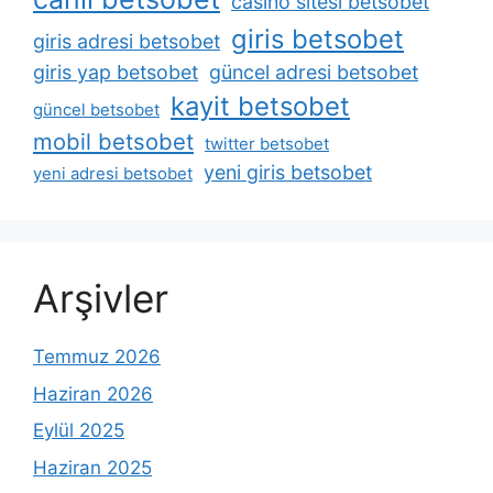
casino sitesi betsobet
giris betsobet
giris adresi betsobet
giris yap betsobet
güncel adresi betsobet
kayit betsobet
güncel betsobet
mobil betsobet
twitter betsobet
yeni giris betsobet
yeni adresi betsobet
Arşivler
Temmuz 2026
Haziran 2026
Eylül 2025
Haziran 2025