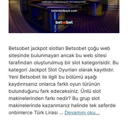
Betsobet jackpot slotları Betsobet çoğu web
sitesinde bulunmayan ancak bu web sitesi
tarafından oluşturulmuş bir slot kategorisidir. Bu
kategori Jackpot Slot Oyunları olarak kayıtlıdır.
Yeni Betsobet ile ilgili bu bölümü aşağı
kaydırırsanız onlarca farklı oyun türünün
bulunduğunu fark edeceksiniz. Ünlü slot
makinelerinden farkı nedir? Bu grup slot
makinelerinde kazanmanız halinde tek seferde
onbinlerce Türk Lirası …
Devamını oku…