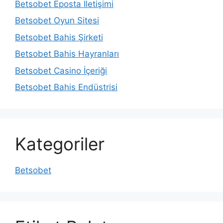
Betsobet Eposta İletişimi
Betsobet Oyun Sitesi
Betsobet Bahis Şirketi
Betsobet Bahis Hayranları
Betsobet Casino İçeriği
Betsobet Bahis Endüstrisi
Kategoriler
Betsobet