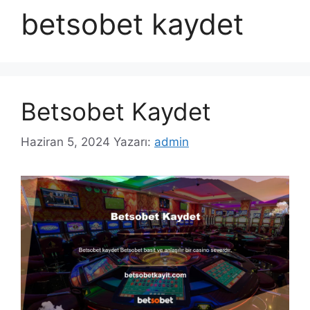
betsobet kaydet
Betsobet Kaydet
Haziran 5, 2024
Yazarı:
admin