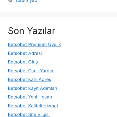
Yorum yap
Son Yazılar
Betsobet Premium Üyelik
Betsobet Adresi
Betsobet Giriş
Betsobet Canlı Yardım
Betsobet Karlı Adres
Betsobet Kayıt Adımları
Betsobet Yeni Hesap
Betsobet Kaliteli Hizmet
Betsobet Site Bilgisi