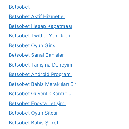
Betsobet
Betsobet Aktif Hizmetler
Betsobet Hesap Kapatması
Betsobet Twitter Yenilikleri
Betsobet Oyun Girişi
Betsobet Sanal Bahisler
Betsobet Tanışma Deneyimi
Betsobet Android Programı
Betsobet Bahis Meraklıları Bir
Betsobet Güvenlik Kontrolü
Betsobet Eposta İletişimi
Betsobet Oyun Sitesi
Betsobet Bahis Şirketi