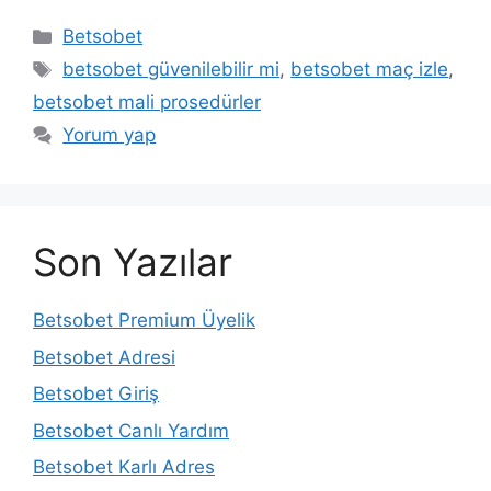
Kategoriler
Betsobet
Etiketler
betsobet güvenilebilir mi
,
betsobet maç izle
,
betsobet mali prosedürler
Yorum yap
Son Yazılar
Betsobet Premium Üyelik
Betsobet Adresi
Betsobet Giriş
Betsobet Canlı Yardım
Betsobet Karlı Adres