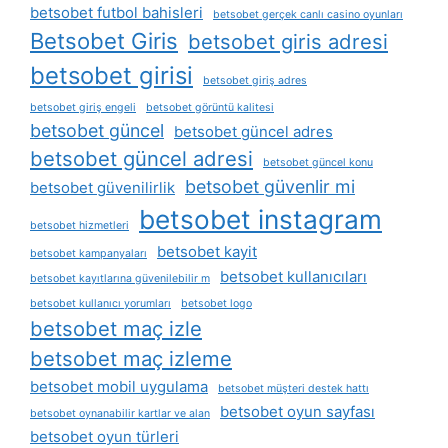
betsobet futbol bahisleri
betsobet gerçek canlı casino oyunları
Betsobet Giris
betsobet giris adresi
betsobet girisi
betsobet giriş adres
betsobet giriş engeli
betsobet görüntü kalitesi
betsobet güncel
betsobet güncel adres
betsobet güncel adresi
betsobet güncel konu
betsobet güvenlir mi
betsobet güvenilirlik
betsobet instagram
betsobet hizmetleri
betsobet kayit
betsobet kampanyaları
betsobet kullanıcıları
betsobet kayıtlarına güvenilebilir m
betsobet kullanıcı yorumları
betsobet logo
betsobet maç izle
betsobet maç izleme
betsobet mobil uygulama
betsobet müşteri destek hattı
betsobet oyun sayfası
betsobet oynanabilir kartlar ve alan
betsobet oyun türleri