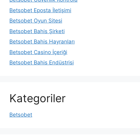
Betsobet Eposta İletişimi
Betsobet Oyun Sitesi
Betsobet Bahis Şirketi
Betsobet Bahis Hayranları
Betsobet Casino İçeriği
Betsobet Bahis Endüstrisi
Kategoriler
Betsobet