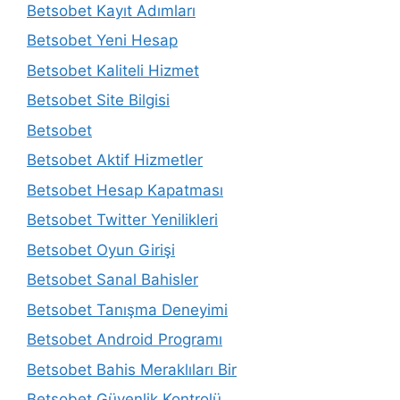
Betsobet Kayıt Adımları
Betsobet Yeni Hesap
Betsobet Kaliteli Hizmet
Betsobet Site Bilgisi
Betsobet
Betsobet Aktif Hizmetler
Betsobet Hesap Kapatması
Betsobet Twitter Yenilikleri
Betsobet Oyun Girişi
Betsobet Sanal Bahisler
Betsobet Tanışma Deneyimi
Betsobet Android Programı
Betsobet Bahis Meraklıları Bir
Betsobet Güvenlik Kontrolü