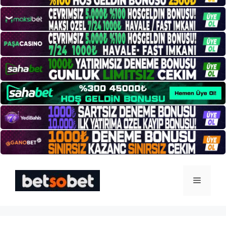
İçeriğe
atla
Menü