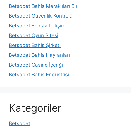
Betsobet Bahis Meraklıları Bir
Betsobet Güvenlik Kontrolü
Betsobet Eposta İletişimi
Betsobet Oyun Sitesi
Betsobet Bahis Şirketi
Betsobet Bahis Hayranları
Betsobet Casino İçeriği
Betsobet Bahis Endüstrisi
Kategoriler
Betsobet