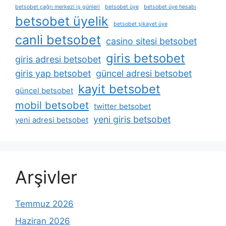
betsobet çağrı merkezi i̇ş günleri
betsobet üye
betsobet üye hesabı
betsobet üyelik
betsobet şikayet üye
canli betsobet
casino sitesi betsobet
giris betsobet
giris adresi betsobet
giris yap betsobet
güncel adresi betsobet
kayit betsobet
güncel betsobet
mobil betsobet
twitter betsobet
yeni giris betsobet
yeni adresi betsobet
Arşivler
Temmuz 2026
Haziran 2026