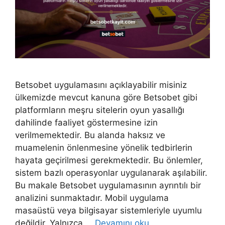
Betsobet uygulamasını açıklayabilir misiniz
ülkemizde mevcut kanuna göre Betsobet gibi
platformların meşru sitelerin oyun yasallığı
dahilinde faaliyet göstermesine izin
verilmemektedir. Bu alanda haksız ve
muamelenin önlenmesine yönelik tedbirlerin
hayata geçirilmesi gerekmektedir. Bu önlemler,
sistem bazlı operasyonlar uygulanarak aşılabilir.
Bu makale Betsobet uygulamasının ayrıntılı bir
analizini sunmaktadır. Mobil uygulama
masaüstü veya bilgisayar sistemleriyle uyumlu
değildir. Yalnızca …
Devamını oku…