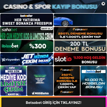
×
Betsobet GİRİŞ İÇİN TIKLAYINIZ!