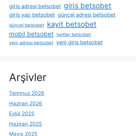
giris betsobet
giris adresi betsobet
giris yap betsobet
güncel adresi betsobet
kayit betsobet
güncel betsobet
mobil betsobet
twitter betsobet
yeni giris betsobet
yeni adresi betsobet
Arşivler
Temmuz 2026
Haziran 2026
Eylül 2025
Haziran 2025
Mayıs 2025