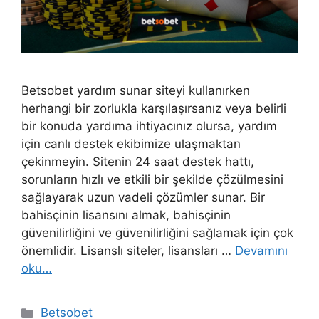
Betsobet yardım sunar siteyi kullanırken
herhangi bir zorlukla karşılaşırsanız veya belirli
bir konuda yardıma ihtiyacınız olursa, yardım
için canlı destek ekibimize ulaşmaktan
çekinmeyin. Sitenin 24 saat destek hattı,
sorunların hızlı ve etkili bir şekilde çözülmesini
sağlayarak uzun vadeli çözümler sunar. Bir
bahisçinin lisansını almak, bahisçinin
güvenilirliğini ve güvenilirliğini sağlamak için çok
önemlidir. Lisanslı siteler, lisansları …
Devamını
oku…
Kategoriler
Betsobet