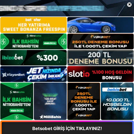
×
Betsobet GİRİŞ İÇİN TIKLAYINIZ!