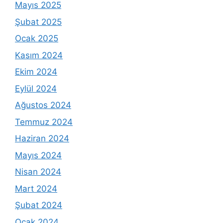
Mayıs 2025
Şubat 2025
Ocak 2025
Kasım 2024
Ekim 2024
Eylül 2024
Ağustos 2024
Temmuz 2024
Haziran 2024
Mayıs 2024
Nisan 2024
Mart 2024
Şubat 2024
Ocak 2024