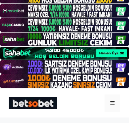
İçeriğe
atla
Menü