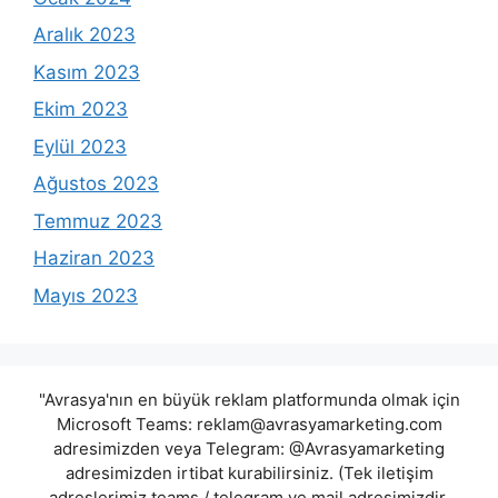
Aralık 2023
Kasım 2023
Ekim 2023
Eylül 2023
Ağustos 2023
Temmuz 2023
Haziran 2023
Mayıs 2023
"Avrasya'nın en büyük reklam platformunda olmak için
Microsoft Teams:
reklam@avrasyamarketing.com
adresimizden veya Telegram: @Avrasyamarketing
adresimizden irtibat kurabilirsiniz. (Tek iletişim
adreslerimiz teams / telegram ve mail adresimizdir.