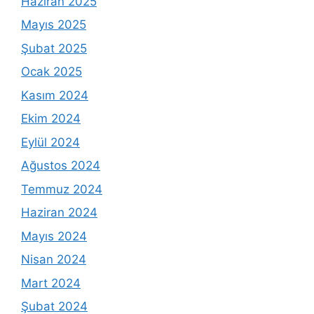
Haziran 2025
Mayıs 2025
Şubat 2025
Ocak 2025
Kasım 2024
Ekim 2024
Eylül 2024
Ağustos 2024
Temmuz 2024
Haziran 2024
Mayıs 2024
Nisan 2024
Mart 2024
Şubat 2024