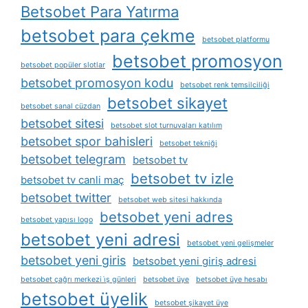
Betsobet Para Yatırma
betsobet para çekme
betsobet platformu
betsobet promosyon
betsobet popüler slotlar
betsobet promosyon kodu
betsobet renk temsilciliği
betsobet sikayet
betsobet sanal cüzdan
betsobet sitesi
betsobet slot turnuvaları katılım
betsobet spor bahisleri
betsobet tekniği
betsobet telegram
betsobet tv
betsobet tv izle
betsobet tv canli maç
betsobet twitter
betsobet web sitesi hakkında
betsobet yeni adres
betsobet yapısı logo
betsobet yeni adresi
betsobet yeni gelişmeler
betsobet yeni giris
betsobet yeni giriş adresi
betsobet çağrı merkezi i̇ş günleri
betsobet üye
betsobet üye hesabı
betsobet üyelik
betsobet şikayet üye