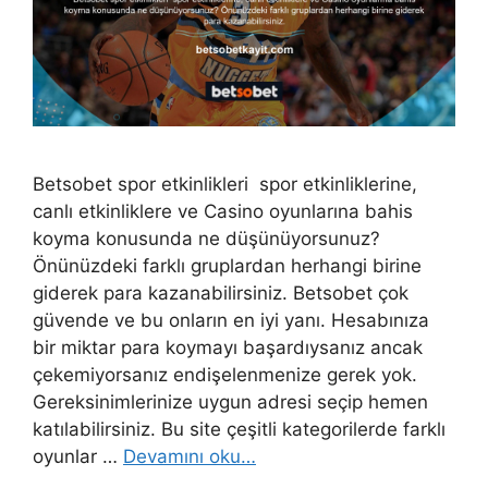
Betsobet spor etkinlikleri spor etkinliklerine,
canlı etkinliklere ve Casino oyunlarına bahis
koyma konusunda ne düşünüyorsunuz?
Önünüzdeki farklı gruplardan herhangi birine
giderek para kazanabilirsiniz. Betsobet çok
güvende ve bu onların en iyi yanı. Hesabınıza
bir miktar para koymayı başardıysanız ancak
çekemiyorsanız endişelenmenize gerek yok.
Gereksinimlerinize uygun adresi seçip hemen
katılabilirsiniz. Bu site çeşitli kategorilerde farklı
oyunlar …
Devamını oku…