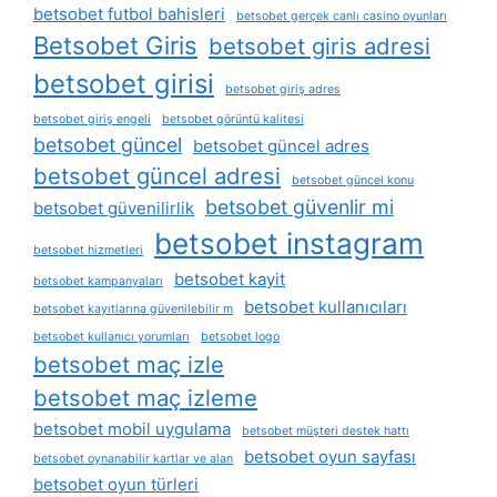
betsobet futbol bahisleri
betsobet gerçek canlı casino oyunları
Betsobet Giris
betsobet giris adresi
betsobet girisi
betsobet giriş adres
betsobet giriş engeli
betsobet görüntü kalitesi
betsobet güncel
betsobet güncel adres
betsobet güncel adresi
betsobet güncel konu
betsobet güvenlir mi
betsobet güvenilirlik
betsobet instagram
betsobet hizmetleri
betsobet kayit
betsobet kampanyaları
betsobet kullanıcıları
betsobet kayıtlarına güvenilebilir m
betsobet kullanıcı yorumları
betsobet logo
betsobet maç izle
betsobet maç izleme
betsobet mobil uygulama
betsobet müşteri destek hattı
betsobet oyun sayfası
betsobet oynanabilir kartlar ve alan
betsobet oyun türleri