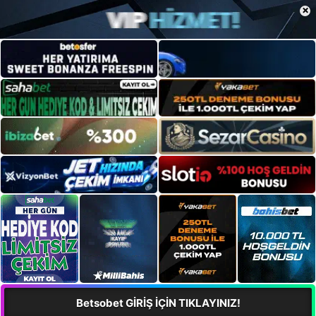
×
Betsobet GİRİŞ İÇİN TIKLAYINIZ!