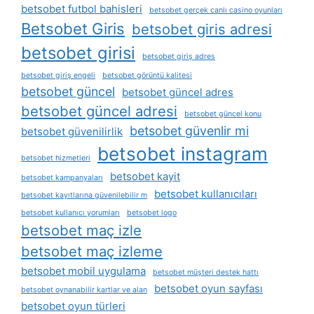
betsobet futbol bahisleri
betsobet gerçek canlı casino oyunları
Betsobet Giris
betsobet giris adresi
betsobet girisi
betsobet giriş adres
betsobet giriş engeli
betsobet görüntü kalitesi
betsobet güncel
betsobet güncel adres
betsobet güncel adresi
betsobet güncel konu
betsobet güvenlir mi
betsobet güvenilirlik
betsobet instagram
betsobet hizmetleri
betsobet kayit
betsobet kampanyaları
betsobet kullanıcıları
betsobet kayıtlarına güvenilebilir m
betsobet kullanıcı yorumları
betsobet logo
betsobet maç izle
betsobet maç izleme
betsobet mobil uygulama
betsobet müşteri destek hattı
betsobet oyun sayfası
betsobet oynanabilir kartlar ve alan
betsobet oyun türleri