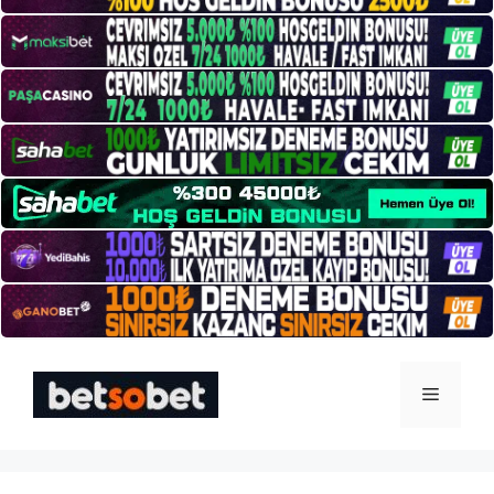
İçeriğe
atla
Menü