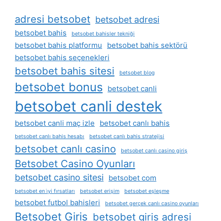
adresi betsobet
betsobet adresi
betsobet bahis
betsobet bahisler tekniği
betsobet bahis platformu
betsobet bahis sektörü
betsobet bahis seçenekleri
betsobet bahis sitesi
betsobet blog
betsobet bonus
betsobet canli
betsobet canli destek
betsobet canli maç izle
betsobet canlı bahis
betsobet canlı bahis hesabı
betsobet canlı bahis stratejisi
betsobet canlı casino
betsobet canlı casino giriş
Betsobet Casino Oyunları
betsobet casino sitesi
betsobet com
betsobet en i̇yi fırsatları
betsobet erişim
betsobet eşleşme
betsobet futbol bahisleri
betsobet gerçek canlı casino oyunları
Betsobet Giris
betsobet giris adresi