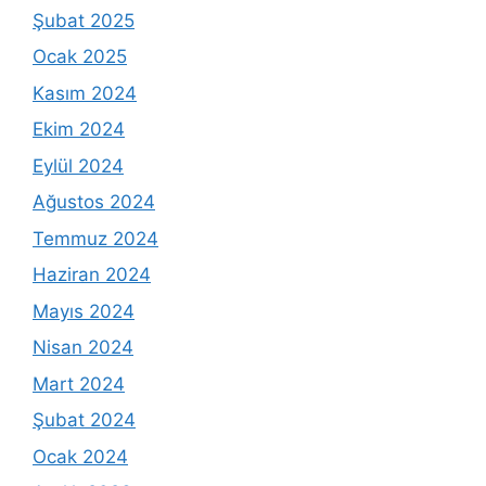
Şubat 2025
Ocak 2025
Kasım 2024
Ekim 2024
Eylül 2024
Ağustos 2024
Temmuz 2024
Haziran 2024
Mayıs 2024
Nisan 2024
Mart 2024
Şubat 2024
Ocak 2024