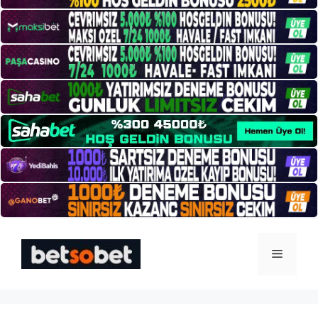
İçeriğe
atla
Menü