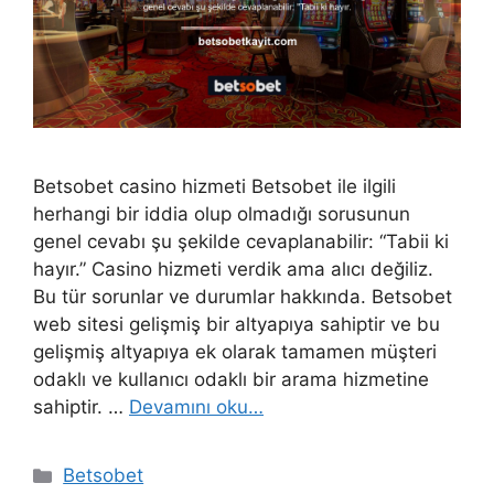
Betsobet casino hizmeti Betsobet ile ilgili
herhangi bir iddia olup olmadığı sorusunun
genel cevabı şu şekilde cevaplanabilir: “Tabii ki
hayır.” Casino hizmeti verdik ama alıcı değiliz.
Bu tür sorunlar ve durumlar hakkında. Betsobet
web sitesi gelişmiş bir altyapıya sahiptir ve bu
gelişmiş altyapıya ek olarak tamamen müşteri
odaklı ve kullanıcı odaklı bir arama hizmetine
sahiptir. …
Devamını oku…
Kategoriler
Betsobet