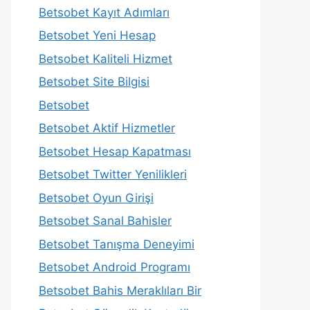
Betsobet Kayıt Adımları
Betsobet Yeni Hesap
Betsobet Kaliteli Hizmet
Betsobet Site Bilgisi
Betsobet
Betsobet Aktif Hizmetler
Betsobet Hesap Kapatması
Betsobet Twitter Yenilikleri
Betsobet Oyun Girişi
Betsobet Sanal Bahisler
Betsobet Tanışma Deneyimi
Betsobet Android Programı
Betsobet Bahis Meraklıları Bir