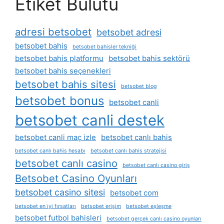
Etiket Bulutu
adresi betsobet
betsobet adresi
betsobet bahis
betsobet bahisler tekniği
betsobet bahis platformu
betsobet bahis sektörü
betsobet bahis seçenekleri
betsobet bahis sitesi
betsobet blog
betsobet bonus
betsobet canli
betsobet canli destek
betsobet canli maç izle
betsobet canlı bahis
betsobet canlı bahis hesabı
betsobet canlı bahis stratejisi
betsobet canlı casino
betsobet canlı casino giriş
Betsobet Casino Oyunları
betsobet casino sitesi
betsobet com
betsobet en i̇yi fırsatları
betsobet erişim
betsobet eşleşme
betsobet futbol bahisleri
betsobet gerçek canlı casino oyunları