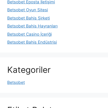
Betsobet Eposta İletişimi
Betsobet Oyun Sitesi
Betsobet Bahis Şirketi
Betsobet Bahis Hayranları
Betsobet Casino İçeriği
Betsobet Bahis Endüstrisi
Kategoriler
Betsobet