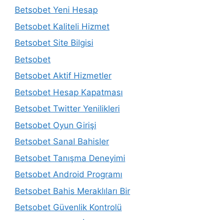
Betsobet Yeni Hesap
Betsobet Kaliteli Hizmet
Betsobet Site Bilgisi
Betsobet
Betsobet Aktif Hizmetler
Betsobet Hesap Kapatması
Betsobet Twitter Yenilikleri
Betsobet Oyun Girişi
Betsobet Sanal Bahisler
Betsobet Tanışma Deneyimi
Betsobet Android Programı
Betsobet Bahis Meraklıları Bir
Betsobet Güvenlik Kontrolü