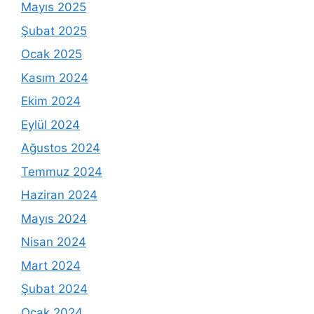
Mayıs 2025
Şubat 2025
Ocak 2025
Kasım 2024
Ekim 2024
Eylül 2024
Ağustos 2024
Temmuz 2024
Haziran 2024
Mayıs 2024
Nisan 2024
Mart 2024
Şubat 2024
Ocak 2024