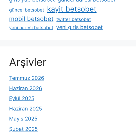
kayit betsobet
güncel betsobet
mobil betsobet
twitter betsobet
yeni giris betsobet
yeni adresi betsobet
Arşivler
Temmuz 2026
Haziran 2026
Eylül 2025
Haziran 2025
Mayıs 2025
Şubat 2025