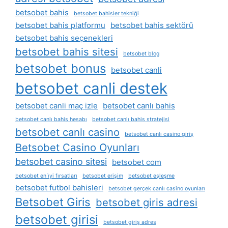
betsobet bahis
betsobet bahisler tekniği
betsobet bahis platformu
betsobet bahis sektörü
betsobet bahis seçenekleri
betsobet bahis sitesi
betsobet blog
betsobet bonus
betsobet canli
betsobet canli destek
betsobet canli maç izle
betsobet canlı bahis
betsobet canlı bahis hesabı
betsobet canlı bahis stratejisi
betsobet canlı casino
betsobet canlı casino giriş
Betsobet Casino Oyunları
betsobet casino sitesi
betsobet com
betsobet en i̇yi fırsatları
betsobet erişim
betsobet eşleşme
betsobet futbol bahisleri
betsobet gerçek canlı casino oyunları
Betsobet Giris
betsobet giris adresi
betsobet girisi
betsobet giriş adres