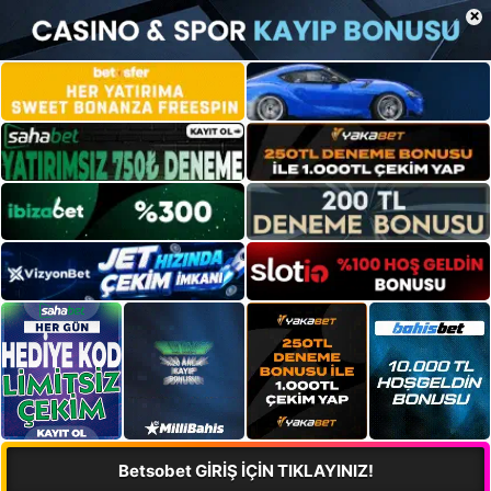
×
Betsobet GİRİŞ İÇİN TIKLAYINIZ!