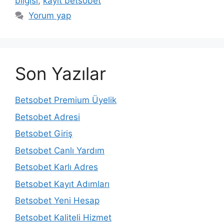
bilgisi
,
kayit betsobet
Yorum yap
Son Yazılar
Betsobet Premium Üyelik
Betsobet Adresi
Betsobet Giriş
Betsobet Canlı Yardım
Betsobet Karlı Adres
Betsobet Kayıt Adımları
Betsobet Yeni Hesap
Betsobet Kaliteli Hizmet