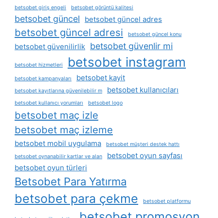
betsobet giriş engeli
betsobet görüntü kalitesi
betsobet güncel
betsobet güncel adres
betsobet güncel adresi
betsobet güncel konu
betsobet güvenlir mi
betsobet güvenilirlik
betsobet instagram
betsobet hizmetleri
betsobet kayit
betsobet kampanyaları
betsobet kullanıcıları
betsobet kayıtlarına güvenilebilir m
betsobet kullanıcı yorumları
betsobet logo
betsobet maç izle
betsobet maç izleme
betsobet mobil uygulama
betsobet müşteri destek hattı
betsobet oyun sayfası
betsobet oynanabilir kartlar ve alan
betsobet oyun türleri
Betsobet Para Yatırma
betsobet para çekme
betsobet platformu
betsobet promosyon