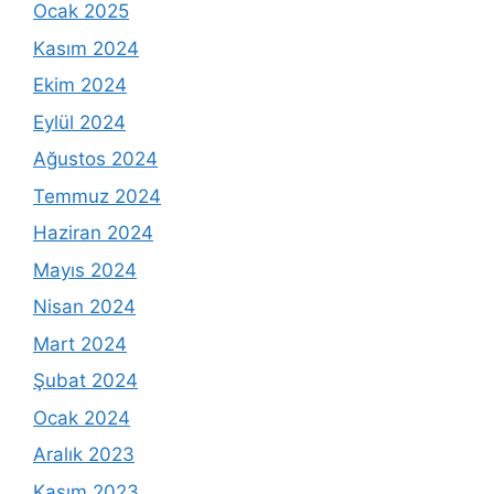
Ocak 2025
Kasım 2024
Ekim 2024
Eylül 2024
Ağustos 2024
Temmuz 2024
Haziran 2024
Mayıs 2024
Nisan 2024
Mart 2024
Şubat 2024
Ocak 2024
Aralık 2023
Kasım 2023