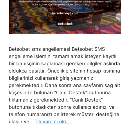
Betsobet sms engellemesi Betsobet SMS
engelleme işlemini tamamlamak isteyen kayıtlı
bir bahisçinin sağlaması gereken bilgiler aslında
oldukça basittir. Öncelikle sitenin hesap kısmına
bilgilerinizi kullanarak giriş yapmanız
gerekmektedir. Daha sonra ana sayfanın sağ alt
köşesinde bulunan “Canlı Destek” butonuna
tıklamanız gerekmektedir. “Canlı Destek”
butonuna tıkladıktan sonra kullanıcı adınızı ve
telefon numaranızı belirterek müşteri desteğine
ulaşın ve …
Devamını oku…