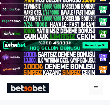
İçeriğe
atla
Menü