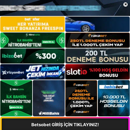
×
Betsobet GİRİŞ İÇİN TIKLAYINIZ!