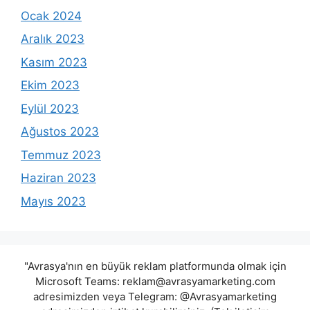
Ocak 2024
Aralık 2023
Kasım 2023
Ekim 2023
Eylül 2023
Ağustos 2023
Temmuz 2023
Haziran 2023
Mayıs 2023
"Avrasya'nın en büyük reklam platformunda olmak için
Microsoft Teams:
reklam@avrasyamarketing.com
adresimizden veya Telegram: @Avrasyamarketing