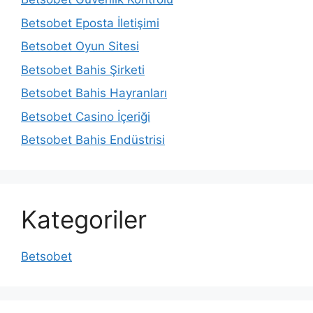
Betsobet Eposta İletişimi
Betsobet Oyun Sitesi
Betsobet Bahis Şirketi
Betsobet Bahis Hayranları
Betsobet Casino İçeriği
Betsobet Bahis Endüstrisi
Kategoriler
Betsobet