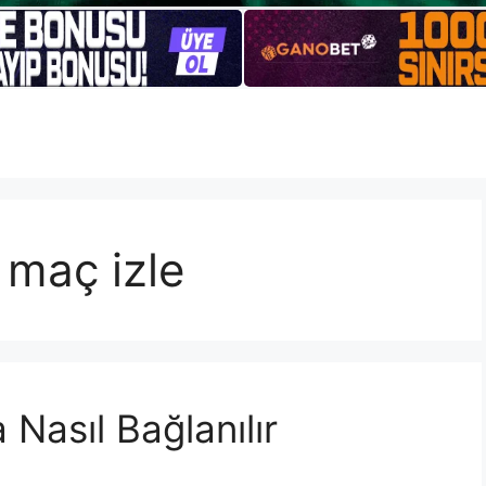
 maç izle
Nasıl Bağlanılır