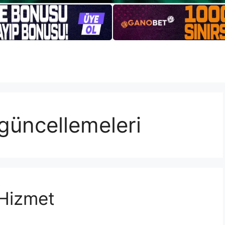
 güncellemeleri
 Hizmet