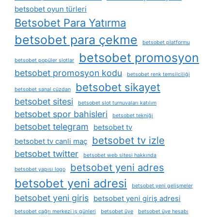
betsobet oyun türleri
Betsobet Para Yatırma
betsobet para çekme
betsobet platformu
betsobet promosyon
betsobet popüler slotlar
betsobet promosyon kodu
betsobet renk temsilciliği
betsobet sikayet
betsobet sanal cüzdan
betsobet sitesi
betsobet slot turnuvaları katılım
betsobet spor bahisleri
betsobet tekniği
betsobet telegram
betsobet tv
betsobet tv izle
betsobet tv canli maç
betsobet twitter
betsobet web sitesi hakkında
betsobet yeni adres
betsobet yapısı logo
betsobet yeni adresi
betsobet yeni gelişmeler
betsobet yeni giris
betsobet yeni giriş adresi
betsobet çağrı merkezi i̇ş günleri
betsobet üye
betsobet üye hesabı