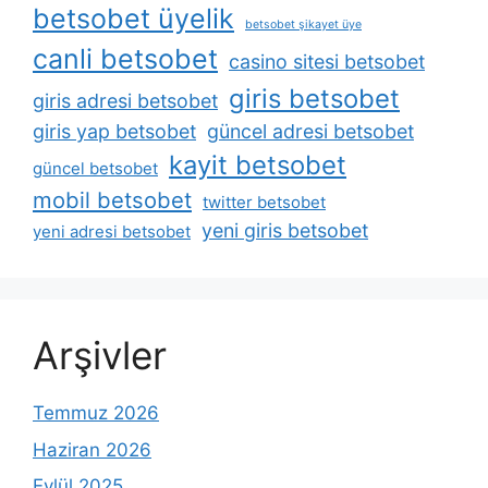
betsobet üyelik
betsobet şikayet üye
canli betsobet
casino sitesi betsobet
giris betsobet
giris adresi betsobet
giris yap betsobet
güncel adresi betsobet
kayit betsobet
güncel betsobet
mobil betsobet
twitter betsobet
yeni giris betsobet
yeni adresi betsobet
Arşivler
Temmuz 2026
Haziran 2026
Eylül 2025