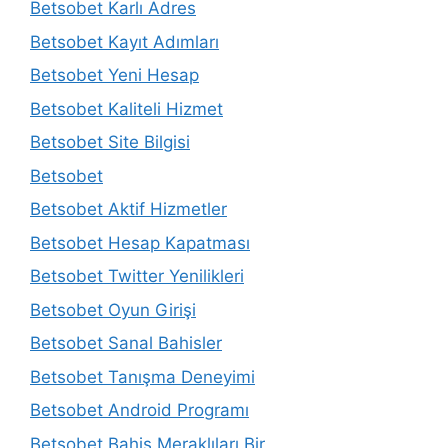
Betsobet Karlı Adres
Betsobet Kayıt Adımları
Betsobet Yeni Hesap
Betsobet Kaliteli Hizmet
Betsobet Site Bilgisi
Betsobet
Betsobet Aktif Hizmetler
Betsobet Hesap Kapatması
Betsobet Twitter Yenilikleri
Betsobet Oyun Girişi
Betsobet Sanal Bahisler
Betsobet Tanışma Deneyimi
Betsobet Android Programı
Betsobet Bahis Meraklıları Bir