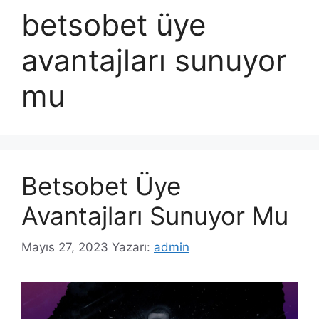
betsobet üye
avantajları sunuyor
mu
Betsobet Üye
Avantajları Sunuyor Mu
Mayıs 27, 2023
Yazarı:
admin