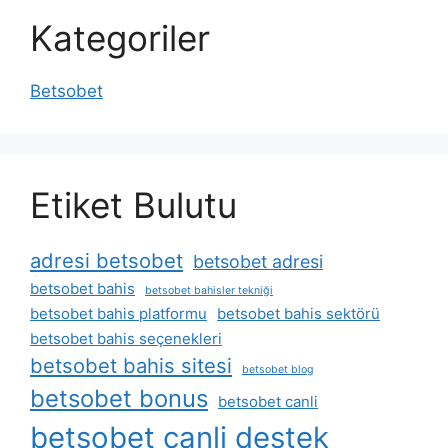
Kategoriler
Betsobet
Etiket Bulutu
adresi betsobet
betsobet adresi
betsobet bahis
betsobet bahisler tekniği
betsobet bahis platformu
betsobet bahis sektörü
betsobet bahis seçenekleri
betsobet bahis sitesi
betsobet blog
betsobet bonus
betsobet canli
betsobet canli destek