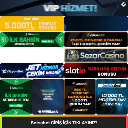
×
Betsobet GİRİŞ İÇİN TIKLAYINIZ!