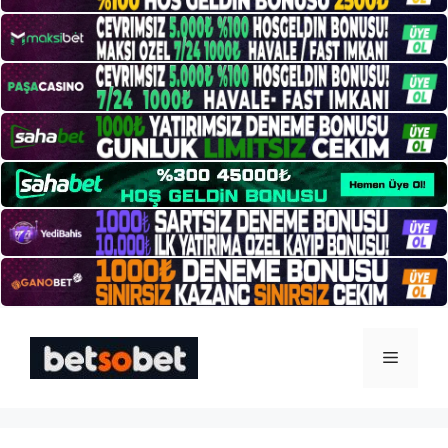
İçeriğe
atla
Menü