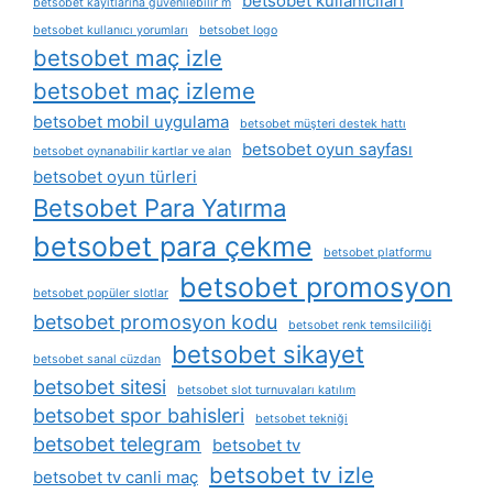
betsobet kullanıcıları
betsobet kayıtlarına güvenilebilir m
betsobet kullanıcı yorumları
betsobet logo
betsobet maç izle
betsobet maç izleme
betsobet mobil uygulama
betsobet müşteri destek hattı
betsobet oyun sayfası
betsobet oynanabilir kartlar ve alan
betsobet oyun türleri
Betsobet Para Yatırma
betsobet para çekme
betsobet platformu
betsobet promosyon
betsobet popüler slotlar
betsobet promosyon kodu
betsobet renk temsilciliği
betsobet sikayet
betsobet sanal cüzdan
betsobet sitesi
betsobet slot turnuvaları katılım
betsobet spor bahisleri
betsobet tekniği
betsobet telegram
betsobet tv
betsobet tv izle
betsobet tv canli maç