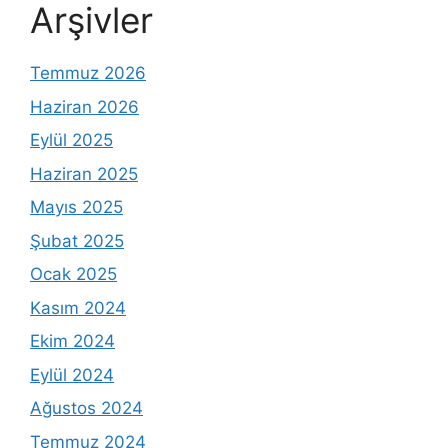
Arşivler
Temmuz 2026
Haziran 2026
Eylül 2025
Haziran 2025
Mayıs 2025
Şubat 2025
Ocak 2025
Kasım 2024
Ekim 2024
Eylül 2024
Ağustos 2024
Temmuz 2024