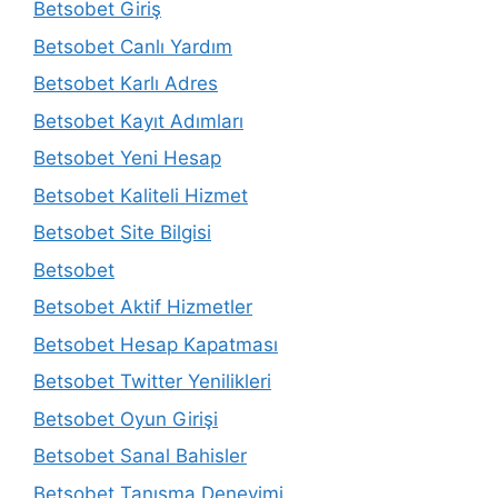
Betsobet Giriş
Betsobet Canlı Yardım
Betsobet Karlı Adres
Betsobet Kayıt Adımları
Betsobet Yeni Hesap
Betsobet Kaliteli Hizmet
Betsobet Site Bilgisi
Betsobet
Betsobet Aktif Hizmetler
Betsobet Hesap Kapatması
Betsobet Twitter Yenilikleri
Betsobet Oyun Girişi
Betsobet Sanal Bahisler
Betsobet Tanışma Deneyimi