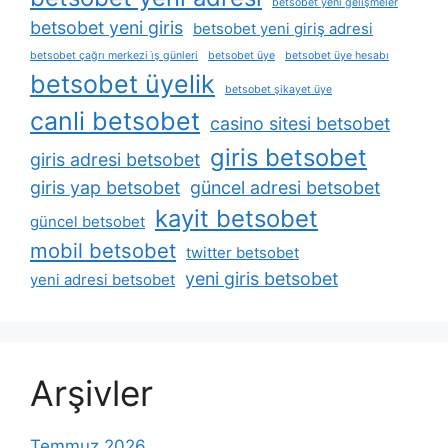
betsobet yeni gelişmeler
betsobet yeni giris
betsobet yeni giriş adresi
betsobet çağrı merkezi i̇ş günleri
betsobet üye
betsobet üye hesabı
betsobet üyelik
betsobet şikayet üye
canli betsobet
casino sitesi betsobet
giris betsobet
giris adresi betsobet
giris yap betsobet
güncel adresi betsobet
kayit betsobet
güncel betsobet
mobil betsobet
twitter betsobet
yeni giris betsobet
yeni adresi betsobet
Arşivler
Temmuz 2026