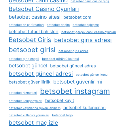
betsobet canlı casino
betsobet canlı casino giriş
Betsobet Casino Oyunları
betsobet casino sitesi
betsobet com
betsobet en i̇yi fırsatları
betsobet erişim
betsobet eşleşme
betsobet futbol bahisleri
betsobet gerçek canlı casino oyunları
Betsobet Giris
betsobet giris adresi
betsobet girisi
betsobet giriş adres
betsobet giriş engeli
betsobet görüntü kalitesi
betsobet güncel
betsobet güncel adres
betsobet güncel adresi
betsobet güncel konu
betsobet güvenlir mi
betsobet güvenilirlik
betsobet instagram
betsobet hizmetleri
betsobet kayit
betsobet kampanyaları
betsobet kullanıcıları
betsobet kayıtlarına güvenilebilir m
betsobet kullanıcı yorumları
betsobet logo
betsobet maç izle