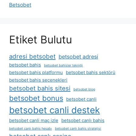
Betsobet
Etiket Bulutu
adresi betsobet
betsobet adresi
betsobet bahis
betsobet bahisler tekniği
betsobet bahis platformu
betsobet bahis sektörü
betsobet bahis seçenekleri
betsobet bahis sitesi
betsobet blog
betsobet bonus
betsobet canli
betsobet canli destek
betsobet canli maç izle
betsobet canlı bahis
betsobet canlı bahis hesabı
betsobet canlı bahis stratejisi