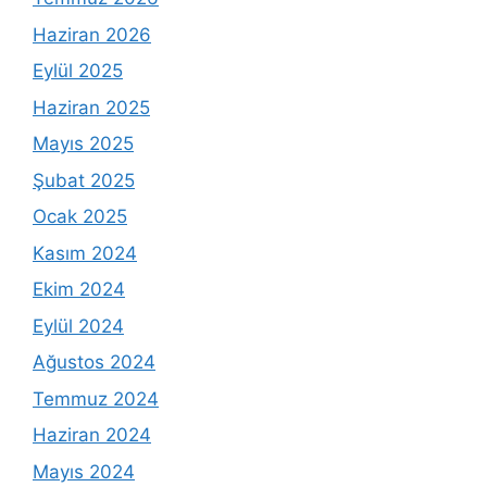
Haziran 2026
Eylül 2025
Haziran 2025
Mayıs 2025
Şubat 2025
Ocak 2025
Kasım 2024
Ekim 2024
Eylül 2024
Ağustos 2024
Temmuz 2024
Haziran 2024
Mayıs 2024