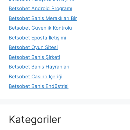
Betsobet Android Programı
Betsobet Bahis Meraklıları Bir
Betsobet Güvenlik Kontrolü
Betsobet Eposta İletişimi
Betsobet Oyun Sitesi
Betsobet Bahis Şirketi
Betsobet Bahis Hayranları
Betsobet Casino İçeriği
Betsobet Bahis Endüstrisi
Kategoriler