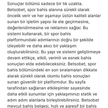
Sonuçlar bölümü sadece bir tık uzakta.
Betsobet, spor bahis alanına sürekli olarak
öncelik verir ve her aşamayı üstün kaliteli alanlar
sunan bir işletim yapısı ile ele geçirmesine,
değerlendirmesine ve reklamını sağlar. Bu
sistemi kullanarak, bir spor bahis
platformundaki adımlarınızı doğru bir şekilde
izleyebilir ve daha akıcı bir yaklaşım
oluşturabilirsiniz. Bu yapı ve sistemi geliştirmeye
devam ettikçe, etkili, verimli ve esnek bahis
sonuçları elde edebileceksiniz. Betsobet, spor
bahis bölümündeki en son sıralamaları dikkate
alarak sürekli olarak olumlu bahis sonuçları
sunan güvenilir bir platformdur. Bu sayfa
tarafından sağlanan etkileşimler sayesinde
daha etkili sunumlar için yaklaşımınızı statik ve
adım adım alanlarla birleştirebilirsiniz. Betsobet
mevcut bahis belgesi, hızlı ve agresif bir bahis