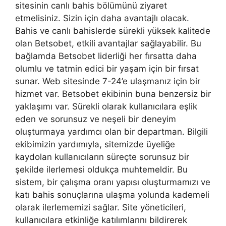
sitesinin canlı bahis bölümünü ziyaret
etmelisiniz. Sizin için daha avantajlı olacak.
Bahis ve canlı bahislerde sürekli yüksek kalitede
olan Betsobet, etkili avantajlar sağlayabilir. Bu
bağlamda Betsobet liderliği her fırsatta daha
olumlu ve tatmin edici bir yaşam için bir fırsat
sunar. Web sitesinde 7-24’e ulaşmanız için bir
hizmet var. Betsobet ekibinin buna benzersiz bir
yaklaşımı var. Sürekli olarak kullanıcılara eşlik
eden ve sorunsuz ve neşeli bir deneyim
oluşturmaya yardımcı olan bir departman. Bilgili
ekibimizin yardımıyla, sitemizde üyeliğe
kaydolan kullanıcıların süreçte sorunsuz bir
şekilde ilerlemesi oldukça muhtemeldir. Bu
sistem, bir çalışma oranı yapısı oluşturmamızı ve
katı bahis sonuçlarına ulaşma yolunda kademeli
olarak ilerlememizi sağlar. Site yöneticileri,
kullanıcılara etkinliğe katılımlarını bildirerek