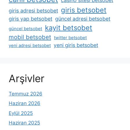
casino sitesi betsobet
giris betsobet
giris adresi betsobet
giris yap betsobet
güncel adresi betsobet
kayit betsobet
güncel betsobet
mobil betsobet
twitter betsobet
yeni giris betsobet
yeni adresi betsobet
Arşivler
Temmuz 2026
Haziran 2026
Eylül 2025
Haziran 2025