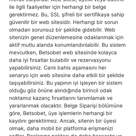
ile ilgili faaliyetler için herhangi bir belge
gerektirmez. Bu, SSL şifreli bir sertifikaya sahip
güvenilir bir web sitesidir. Herhangi bir sorun
olmadan sorunsuz bir şekilde gidebilir. Web
sitenizin genel düzenlemesine odaklanmak için
aktif mutlu alanda konumlandırılabilir. Bu sistem
mevcutken, Betsobet web sitesinde kolayca
daha iyi fırsatlar bulabilir ve rezervasyonu
yapabilirsiniz. Canlı bahis aşamasını her
senaryo için web sitesine daha etkili bir şekilde
taşıyabilirsiniz. Bu yapının iyi işleyen bir sistem
olduğu göz önüne alındığında birincil odak
noktamız kazanç fırsatlarını tanımlamak ve
yararlanmak olacaktır. Belge Siparişi bölümüne
göre, Betsobet, üye işlemlerin herhangi bir
kaydını gerektirmez. Ancak, sitenin bir üyesi
olmak, daha mobil bir platforma erişmenizi