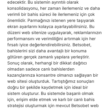
edecektir. Bu sistemin ayrıntılı olarak
konsolidasyonu, her zaman ilerlemeniz ve daha
verimli bir bahis süreci ile ilerlemeniz için çok
önemlidir. Parmağınızı istenen yere taşıyarak
ekran ayarlarını kolayca ayarlayabilirsiniz. Bu
düzeni web sitenize uygulayarak, reklamlarınızın
performansını ve verimliliğini artırmak için her
fırsatı iyice değerlendirebilirsiniz. Betsobet,
bahislerini sizi daha avantajlı bir konuma
götüren gerçek zamanlı yapılara yerleştirir.
Sonuç olarak, herhangi bir dikkat dağıtıcı
olmadan sadece canlı bahislerden
kazançlarınıza konsantre olmanızı sağlayan bir
web sitesi oluşturduk. Tartıştığımız sonuçları
doğru bir şekilde kaydetmek için ideal bir
sistem oluşturur. Bu sistemde başarılı olmak
için, erişim elde etmek ve karlı bir canlı bahis
stratejisi oluşturmak için mevcut Betsobet web