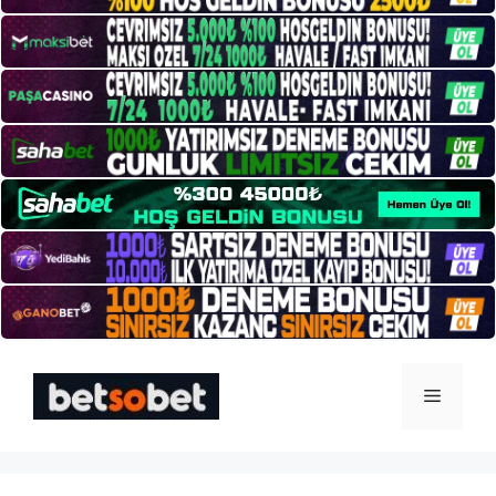
İçeriğe
atla
Menü