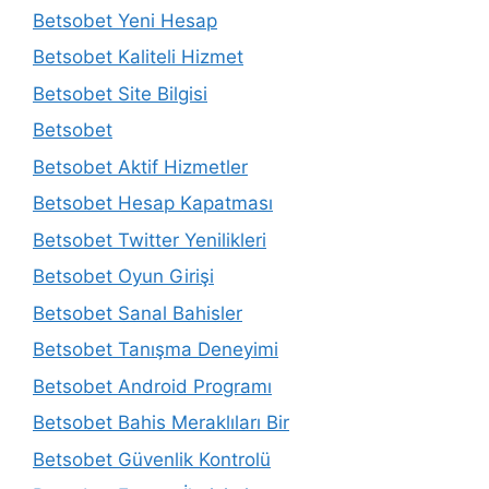
Betsobet Yeni Hesap
Betsobet Kaliteli Hizmet
Betsobet Site Bilgisi
Betsobet
Betsobet Aktif Hizmetler
Betsobet Hesap Kapatması
Betsobet Twitter Yenilikleri
Betsobet Oyun Girişi
Betsobet Sanal Bahisler
Betsobet Tanışma Deneyimi
Betsobet Android Programı
Betsobet Bahis Meraklıları Bir
Betsobet Güvenlik Kontrolü