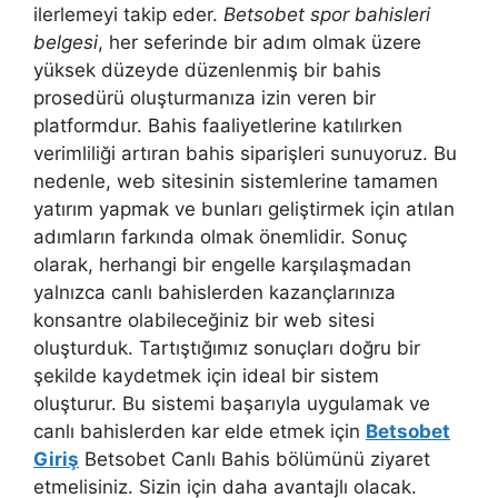
ilerlemeyi takip eder.
Betsobet spor bahisleri
belgesi
, her seferinde bir adım olmak üzere
yüksek düzeyde düzenlenmiş bir bahis
prosedürü oluşturmanıza izin veren bir
platformdur. Bahis faaliyetlerine katılırken
verimliliği artıran bahis siparişleri sunuyoruz. Bu
nedenle, web sitesinin sistemlerine tamamen
yatırım yapmak ve bunları geliştirmek için atılan
adımların farkında olmak önemlidir. Sonuç
olarak, herhangi bir engelle karşılaşmadan
yalnızca canlı bahislerden kazançlarınıza
konsantre olabileceğiniz bir web sitesi
oluşturduk. Tartıştığımız sonuçları doğru bir
şekilde kaydetmek için ideal bir sistem
oluşturur. Bu sistemi başarıyla uygulamak ve
canlı bahislerden kar elde etmek için
Betsobet
Giriş
Betsobet Canlı Bahis bölümünü ziyaret
etmelisiniz. Sizin için daha avantajlı olacak.