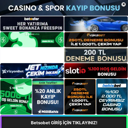
×
Betsobet GİRİŞ İÇİN TIKLAYINIZ!