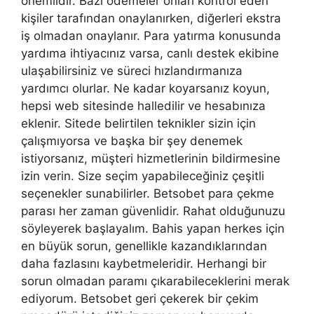
önemlidir. Bazı ödemeler onları kontrol eden
kişiler tarafından onaylanırken, diğerleri ekstra
iş olmadan onaylanır. Para yatırma konusunda
yardıma ihtiyacınız varsa, canlı destek ekibine
ulaşabilirsiniz ve süreci hızlandırmanıza
yardımcı olurlar. Ne kadar koyarsanız koyun,
hepsi web sitesinde halledilir ve hesabınıza
eklenir. Sitede belirtilen teknikler sizin için
çalışmıyorsa ve başka bir şey denemek
istiyorsanız, müşteri hizmetlerinin bildirmesine
izin verin. Size seçim yapabileceğiniz çeşitli
seçenekler sunabilirler. Betsobet para çekme
parası her zaman güvenlidir. Rahat olduğunuzu
söyleyerek başlayalım. Bahis yapan herkes için
en büyük sorun, genellikle kazandıklarından
daha fazlasını kaybetmeleridir. Herhangi bir
sorun olmadan paramı çıkarabileceklerini merak
ediyorum. Betsobet geri çekerek bir çekim