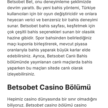
Betsobet Bet, onu deneyimleme şeklimizde
devrim yarattı. Bu yeni bahis yöntemi, Türkiye
kullanıcıları için bir oyun değiştiricidir ve onlara
heyecan verici ve benzersiz bir bahis deneyimi
sunar. Betsobet bahis sayfası, keşfetmek için
çok çeşitli bahis seçenekleri sunan bir olasılık
hazine gibidir. Spor bahsinden belirlediğiniz
maçı kuponla birleştirerek, mevcut piyasa
oranlarıyla bahis yaparak büyük karlar elde
edebilirsiniz. Ayrıca, Betsobet Canlı Bahis
bölümünde yayınlanan canlı maçlarda bahis
yaparken bu maçları sitede canlı olarak
izleyebilirsiniz.
Betsobet Casino Bölümü
Hepimiz casino dünyasında bir sınır olmadığını
biliyoruz.
Betsobet casino bölümü
casino