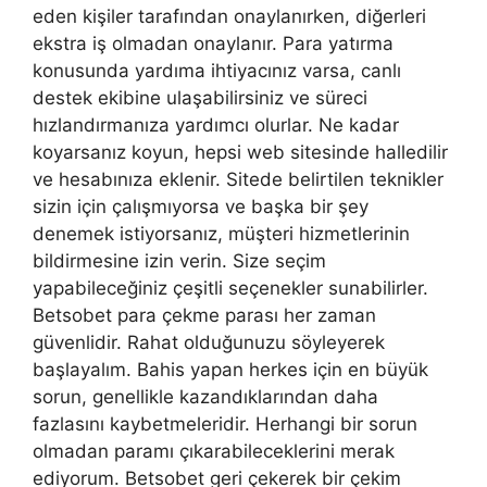
eden kişiler tarafından onaylanırken, diğerleri
ekstra iş olmadan onaylanır. Para yatırma
konusunda yardıma ihtiyacınız varsa, canlı
destek ekibine ulaşabilirsiniz ve süreci
hızlandırmanıza yardımcı olurlar. Ne kadar
koyarsanız koyun, hepsi web sitesinde halledilir
ve hesabınıza eklenir. Sitede belirtilen teknikler
sizin için çalışmıyorsa ve başka bir şey
denemek istiyorsanız, müşteri hizmetlerinin
bildirmesine izin verin. Size seçim
yapabileceğiniz çeşitli seçenekler sunabilirler.
Betsobet para çekme parası her zaman
güvenlidir. Rahat olduğunuzu söyleyerek
başlayalım. Bahis yapan herkes için en büyük
sorun, genellikle kazandıklarından daha
fazlasını kaybetmeleridir. Herhangi bir sorun
olmadan paramı çıkarabileceklerini merak
ediyorum. Betsobet geri çekerek bir çekim