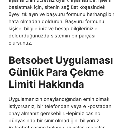
aşama olan ücretsiz üyelik aşamasıdır. İşlemi
başlatmak için, sitenin sağ üst köşesindeki
üyeyi tıklayın ve başvuru formunu herhangi bir
hata olmadan doldurun. Başvuru formunu
kişisel bilgileriniz ve hesap bilgilerinizle
doldurduğunuzda sistemin bir parçası
olursunuz.
Betsobet Uygulaması
Günlük Para Çekme
Limiti Hakkında
Uygulamanızın onaylandığından emin olmak
istiyorsanız, bir telefondan veya e -postadan
onay almanız gerekebilir.Hepimiz casino
dünyasında bir sınır olmadığını biliyoruz.
Betsobet casino bölümü, yuvalar, masalar,