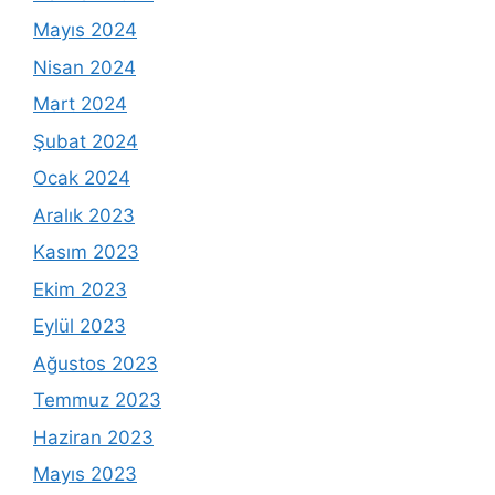
Mayıs 2024
Nisan 2024
Mart 2024
Şubat 2024
Ocak 2024
Aralık 2023
Kasım 2023
Ekim 2023
Eylül 2023
Ağustos 2023
Temmuz 2023
Haziran 2023
Mayıs 2023