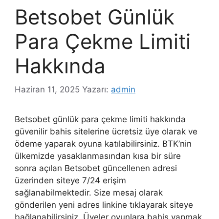
Betsobet Günlük
Para Çekme Limiti
Hakkında
Haziran 11, 2025
Yazarı:
admin
Betsobet günlük para çekme limiti hakkında
güvenilir bahis sitelerine ücretsiz üye olarak ve
ödeme yaparak oyuna katılabilirsiniz. BTK’nin
ülkemizde yasaklanmasından kısa bir süre
sonra açılan Betsobet güncellenen adresi
üzerinden siteye 7/24 erişim
sağlanabilmektedir. Size mesaj olarak
gönderilen yeni adres linkine tıklayarak siteye
bağlanabilirsiniz. Üyeler oyunlara bahis yapmak