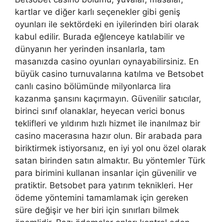
kartlar ve diğer karlı seçenekler gibi geniş
oyunları ile sektördeki en iyilerinden biri olarak
kabul edilir. Burada eğlenceye katılabilir ve
dünyanın her yerinden insanlarla, tam
masanızda casino oyunları oynayabilirsiniz. En
büyük casino turnuvalarına katılma ve Betsobet
canlı casino bölümünde milyonlarca lira
kazanma şansını kaçırmayın. Güvenilir satıcılar,
birinci sınıf olanaklar, heyecan verici bonus
teklifleri ve yıldırım hızlı hizmet ile inanılmaz bir
casino macerasına hazır olun. Bir arabada para
biriktirmek istiyorsanız, en iyi yol onu özel olarak
satan birinden satın almaktır. Bu yöntemler Türk
para birimini kullanan insanlar için güvenilir ve
pratiktir. Betsobet para yatırım teknikleri. Her
ödeme yöntemini tamamlamak için gereken
süre değişir ve her biri için sınırları bilmek