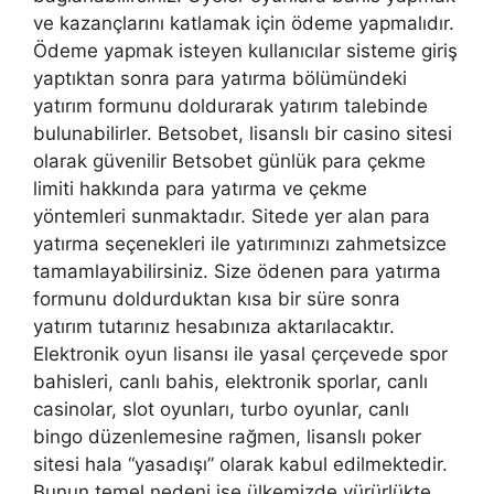
ve kazançlarını katlamak için ödeme yapmalıdır.
Ödeme yapmak isteyen kullanıcılar sisteme giriş
yaptıktan sonra para yatırma bölümündeki
yatırım formunu doldurarak yatırım talebinde
bulunabilirler. Betsobet, lisanslı bir casino sitesi
olarak güvenilir Betsobet günlük para çekme
limiti hakkında para yatırma ve çekme
yöntemleri sunmaktadır. Sitede yer alan para
yatırma seçenekleri ile yatırımınızı zahmetsizce
tamamlayabilirsiniz. Size ödenen para yatırma
formunu doldurduktan kısa bir süre sonra
yatırım tutarınız hesabınıza aktarılacaktır.
Elektronik oyun lisansı ile yasal çerçevede spor
bahisleri, canlı bahis, elektronik sporlar, canlı
casinolar, slot oyunları, turbo oyunlar, canlı
bingo düzenlemesine rağmen, lisanslı poker
sitesi hala “yasadışı” olarak kabul edilmektedir.
Bunun temel nedeni ise ülkemizde yürürlükte