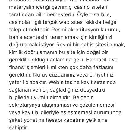
materyalin içeriği çevrimiçi casino siteleri
tarafından bilinmemektedir. Öyle olsa bile,
casinolar ilgili birçok web sitesi sıklıkla belge
talep etmektedir. Resmi akreditasyon kurumu,
bahis acentesini tanımlamak için kimliğinizi
doğrulamak istiyor. Resmi bir bahis sitesi olmak,
kimlik doğrulamanın bu site için doğal bir
gereklilik olduğu anlamına gelir. Bankacılık ve
finans işlemleri kimlikten çok daha fazlasını
gerektirir. Nüfus cüzdanınız veya ehliyetiniz
yeterli olacaktır. Web sitesine kayıt sırasında
sağlanan veriler, sağladığınız dosyadaki
bilgilerle uyumlu olmalıdır. Belgenin
sekretaryaya ulaşmaması ve çözülememesi
veya kayıt bilgileriyle eşleşmemesi durumunda
şirket yönetimi hesabı kapatma yetkisine
sahiptir.