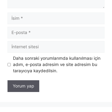
İsim
E-
posta
İnternet
sitesi
Daha sonraki yorumlarımda kullanılması için
adım, e-posta adresim ve site adresim bu
tarayıcıya kaydedilsin.