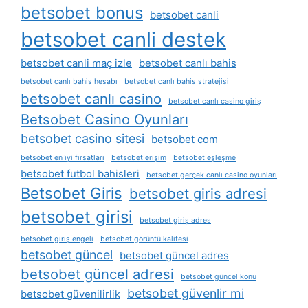
betsobet bonus
betsobet canli
betsobet canli destek
betsobet canli maç izle
betsobet canlı bahis
betsobet canlı bahis hesabı
betsobet canlı bahis stratejisi
betsobet canlı casino
betsobet canlı casino giriş
Betsobet Casino Oyunları
betsobet casino sitesi
betsobet com
betsobet en i̇yi fırsatları
betsobet erişim
betsobet eşleşme
betsobet futbol bahisleri
betsobet gerçek canlı casino oyunları
Betsobet Giris
betsobet giris adresi
betsobet girisi
betsobet giriş adres
betsobet giriş engeli
betsobet görüntü kalitesi
betsobet güncel
betsobet güncel adres
betsobet güncel adresi
betsobet güncel konu
betsobet güvenlir mi
betsobet güvenilirlik