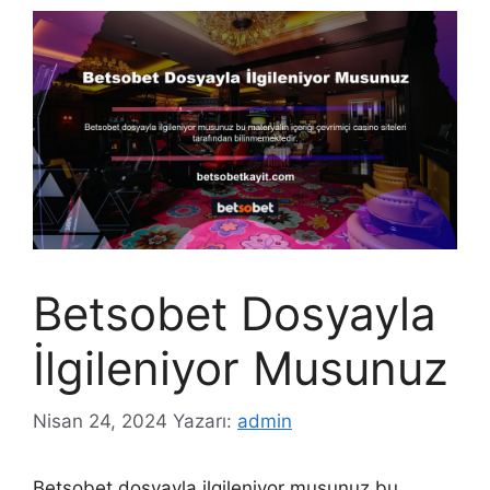
Betsobet Dosyayla
İlgileniyor Musunuz
Nisan 24, 2024
Yazarı:
admin
Betsobet dosyayla ilgileniyor musunuz bu