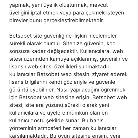
yapmak, yeni üyelik oluşturmak, mevcut
üyeliğini iptal etmek veya para çekmek isteyen
bireyler bunu gerçekleştirebilmektedir.
Betsobet site güvenliğine ilişkin incelemeler
sürekli olarak olumlu. Sitenize güvenin, kod
sonsuza kadar değişecektir. Kullanıcılara, web
sitesi üzerinden kamuya açıklanmış, güvenilir ve
lisanslı web sitesi özellikleri sunmaktadır.
Kullanıcılar Betsobet web sitesini ziyaret ederek
lisans bilgilerini kendi gözleriyle ve güvenle
görüntüleyebilirler. Nasıl yapılacağını öğrenmek
için Betsobet web sitesine erişin. Betsobet web
sitesi, site ara yüzünü sürekli olarak yeni
kullanıcılara ve üyelere mümkün olan en
kullanıcı dostu şekilde sunar. Bu bahis
yönteminin atmosferi her zaman kullanıcıları
karşılamaktadır. Bu oyun sitesine erişim, yeni