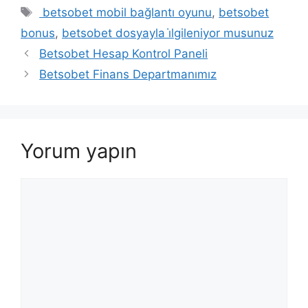
Etiketler
betsobet mobil bağlantı oyunu
,
betsobet
bonus
,
betsobet dosyayla i̇lgileniyor musunuz
Betsobet Hesap Kontrol Paneli
Betsobet Finans Departmanımız
Yorum yapın
Yorum