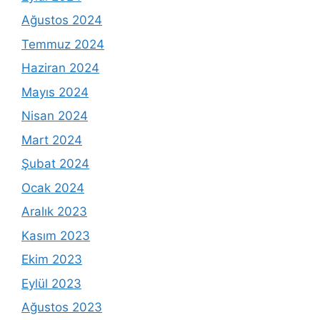
Ağustos 2024
Temmuz 2024
Haziran 2024
Mayıs 2024
Nisan 2024
Mart 2024
Şubat 2024
Ocak 2024
Aralık 2023
Kasım 2023
Ekim 2023
Eylül 2023
Ağustos 2023