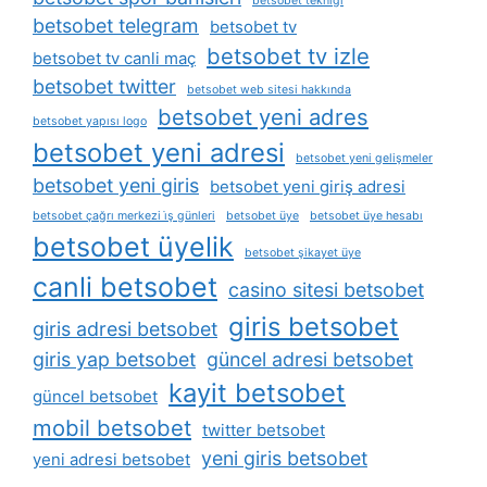
betsobet tekniği
betsobet telegram
betsobet tv
betsobet tv izle
betsobet tv canli maç
betsobet twitter
betsobet web sitesi hakkında
betsobet yeni adres
betsobet yapısı logo
betsobet yeni adresi
betsobet yeni gelişmeler
betsobet yeni giris
betsobet yeni giriş adresi
betsobet çağrı merkezi i̇ş günleri
betsobet üye
betsobet üye hesabı
betsobet üyelik
betsobet şikayet üye
canli betsobet
casino sitesi betsobet
giris betsobet
giris adresi betsobet
giris yap betsobet
güncel adresi betsobet
kayit betsobet
güncel betsobet
mobil betsobet
twitter betsobet
yeni giris betsobet
yeni adresi betsobet