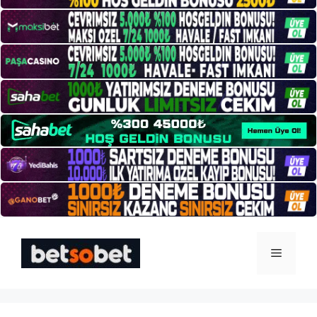
İçeriğe
atla
Menü