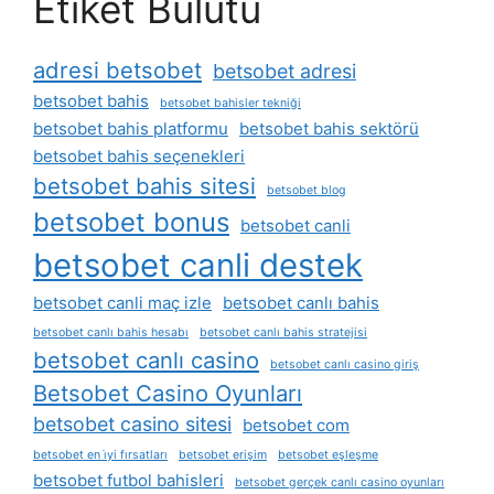
Etiket Bulutu
adresi betsobet
betsobet adresi
betsobet bahis
betsobet bahisler tekniği
betsobet bahis platformu
betsobet bahis sektörü
betsobet bahis seçenekleri
betsobet bahis sitesi
betsobet blog
betsobet bonus
betsobet canli
betsobet canli destek
betsobet canli maç izle
betsobet canlı bahis
betsobet canlı bahis hesabı
betsobet canlı bahis stratejisi
betsobet canlı casino
betsobet canlı casino giriş
Betsobet Casino Oyunları
betsobet casino sitesi
betsobet com
betsobet en i̇yi fırsatları
betsobet erişim
betsobet eşleşme
betsobet futbol bahisleri
betsobet gerçek canlı casino oyunları