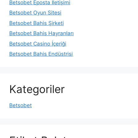
Betsobet Eposta İletişimi
Betsobet Oyun Sitesi
Betsobet Bahis Şirketi
Betsobet Bahis Hayranları
Betsobet Casino İçeriği
Betsobet Bahis Endüstrisi
Kategoriler
Betsobet