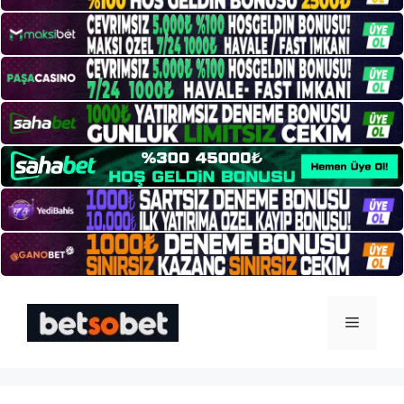
İçeriğe
atla
Menü