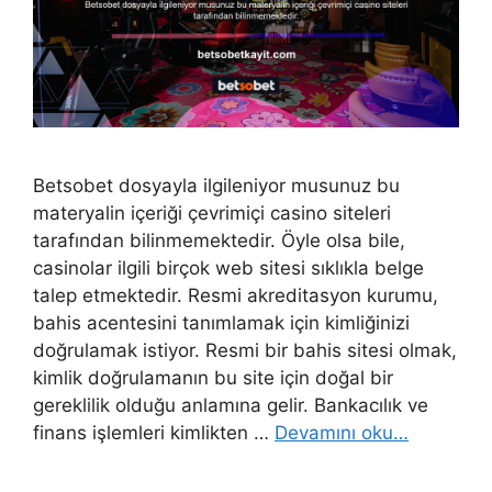
Betsobet dosyayla ilgileniyor musunuz bu
materyalin içeriği çevrimiçi casino siteleri
tarafından bilinmemektedir. Öyle olsa bile,
casinolar ilgili birçok web sitesi sıklıkla belge
talep etmektedir. Resmi akreditasyon kurumu,
bahis acentesini tanımlamak için kimliğinizi
doğrulamak istiyor. Resmi bir bahis sitesi olmak,
kimlik doğrulamanın bu site için doğal bir
gereklilik olduğu anlamına gelir. Bankacılık ve
finans işlemleri kimlikten …
Devamını oku…