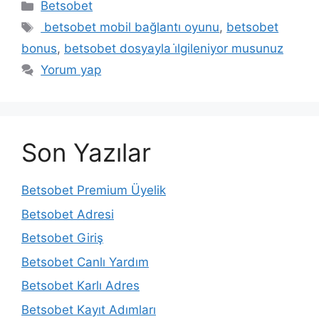
Kategoriler
Betsobet
Etiketler
betsobet mobil bağlantı oyunu
,
betsobet
bonus
,
betsobet dosyayla i̇lgileniyor musunuz
Yorum yap
Son Yazılar
Betsobet Premium Üyelik
Betsobet Adresi
Betsobet Giriş
Betsobet Canlı Yardım
Betsobet Karlı Adres
Betsobet Kayıt Adımları