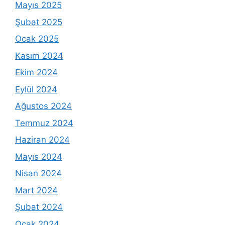
Mayıs 2025
Şubat 2025
Ocak 2025
Kasım 2024
Ekim 2024
Eylül 2024
Ağustos 2024
Temmuz 2024
Haziran 2024
Mayıs 2024
Nisan 2024
Mart 2024
Şubat 2024
Ocak 2024