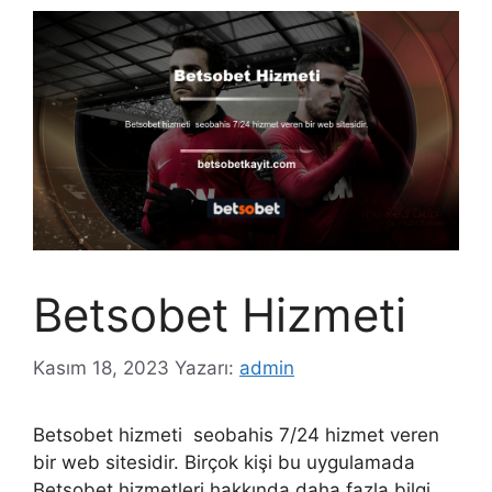
Betsobet Hizmeti
Kasım 18, 2023
Yazarı:
admin
Betsobet hizmeti seobahis 7/24 hizmet veren
bir web sitesidir. Birçok kişi bu uygulamada
Betsobet hizmetleri hakkında daha fazla bilgi