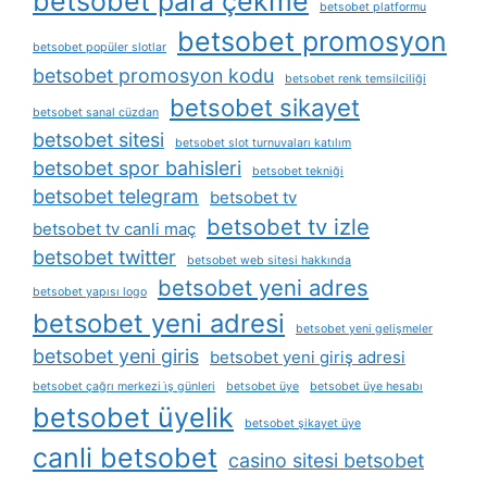
betsobet para çekme
betsobet platformu
betsobet promosyon
betsobet popüler slotlar
betsobet promosyon kodu
betsobet renk temsilciliği
betsobet sikayet
betsobet sanal cüzdan
betsobet sitesi
betsobet slot turnuvaları katılım
betsobet spor bahisleri
betsobet tekniği
betsobet telegram
betsobet tv
betsobet tv izle
betsobet tv canli maç
betsobet twitter
betsobet web sitesi hakkında
betsobet yeni adres
betsobet yapısı logo
betsobet yeni adresi
betsobet yeni gelişmeler
betsobet yeni giris
betsobet yeni giriş adresi
betsobet çağrı merkezi i̇ş günleri
betsobet üye
betsobet üye hesabı
betsobet üyelik
betsobet şikayet üye
canli betsobet
casino sitesi betsobet