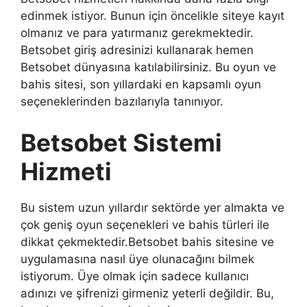
edinmek istiyor. Bunun için öncelikle siteye kayıt
olmanız ve para yatırmanız gerekmektedir.
Betsobet giriş adresinizi kullanarak hemen
Betsobet dünyasına katılabilirsiniz. Bu oyun ve
bahis sitesi, son yıllardaki en kapsamlı oyun
seçeneklerinden bazılarıyla tanınıyor.
Betsobet Sistemi
Hizmeti
Bu sistem uzun yıllardır sektörde yer almakta ve
çok geniş oyun seçenekleri ve bahis türleri ile
dikkat çekmektedir.Betsobet bahis sitesine ve
uygulamasına nasıl üye olunacağını bilmek
istiyorum. Üye olmak için sadece kullanıcı
adınızı ve şifrenizi girmeniz yeterli değildir. Bu,