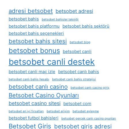
adresi betsobet
betsobet adresi
betsobet bahis
betsobet bahisler tekniği
betsobet bahis platformu
betsobet bahis sektörü
betsobet bahis seçenekleri
betsobet bahis sitesi
betsobet blog
betsobet bonus
betsobet canli
betsobet canli destek
betsobet canli maç izle
betsobet canlı bahis
betsobet canlı bahis hesabı
betsobet canlı bahis stratejisi
betsobet canlı casino
betsobet canlı casino giriş
Betsobet Casino Oyunları
betsobet casino sitesi
betsobet com
betsobet en i̇yi fırsatları
betsobet erişim
betsobet eşleşme
betsobet futbol bahisleri
betsobet gerçek canlı casino oyunları
Betsobet Giris
betsobet giris adresi