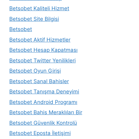
Betsobet Kaliteli Hizmet
Betsobet Site Bilgisi
Betsobet
Betsobet Aktif Hizmetler
Betsobet Hesap Kapatması
Betsobet Twitter Yenilikleri
Betsobet Oyun Girişi
Betsobet Sanal Bahisler
Betsobet Tanışma Deneyimi
Betsobet Android Programı
Betsobet Bahis Meraklıları Bir
Betsobet Güvenlik Kontrolü
Betsobet Eposta İletişimi