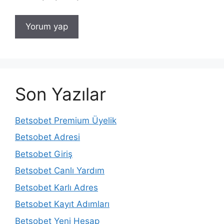
Son Yazılar
Betsobet Premium Üyelik
Betsobet Adresi
Betsobet Giriş
Betsobet Canlı Yardım
Betsobet Karlı Adres
Betsobet Kayıt Adımları
Betsobet Yeni Hesap