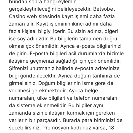
bundan sonra hangi eylemin
gerçekleştirileceğini belirleyecektir. Betsobet
Casino web sitesinde kayıt işlemi daha fazla
zaman alır. Kayıt işleminin ikinci adımı daha
fazla kişisel bilgiyi içerir. Bu sizin adınız, diğeri
ise soy adınızdır. Bu bilgilerin tamamen doğru
olması çok önemlidir. Ayrıca e-posta bilgilerinizi
de girin. E-posta bilgileri acil durumlarda bizimle
iletişime geçmenizi sağladığı için çok önemlidir.
Şifrenizi unutmanız halinde e-posta adresinize
bilgi gönderilecektir. Ayrıca doğum tarihinizi de
girmelisiniz. Doğum bilgilerinin isme göre de
verilmesi gerekmektedir. Ayrıca belge
numaraları, ülke bilgileri ve telefon numaraları
da sisteme eklenmelidir. Bu bilgiler aynı
zamanda sizinle iletişim kurmak için gereken
verilerin bir parçasıdır. Burada para biriminizi de
seçebilirsiniz. Promosyon kodunuz varsa, 18