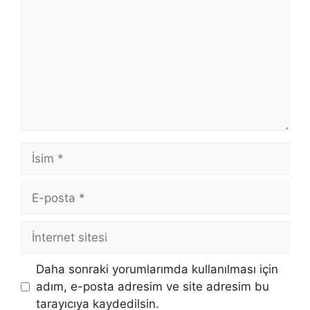
İsim
E-
posta
İnternet
sitesi
Daha sonraki yorumlarımda kullanılması için
adım, e-posta adresim ve site adresim bu
tarayıcıya kaydedilsin.