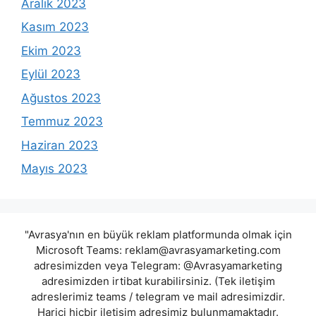
Aralık 2023
Kasım 2023
Ekim 2023
Eylül 2023
Ağustos 2023
Temmuz 2023
Haziran 2023
Mayıs 2023
"Avrasya'nın en büyük reklam platformunda olmak için
Microsoft Teams:
reklam@avrasyamarketing.com
adresimizden veya Telegram: @Avrasyamarketing
adresimizden irtibat kurabilirsiniz. (Tek iletişim
adreslerimiz teams / telegram ve mail adresimizdir.
Harici hiçbir iletişim adresimiz bulunmamaktadır.