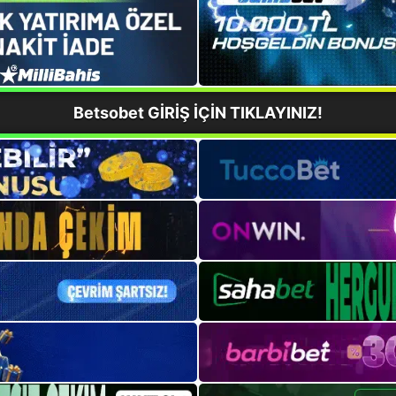
Betsobet GİRİŞ İÇİN TIKLAYINIZ!