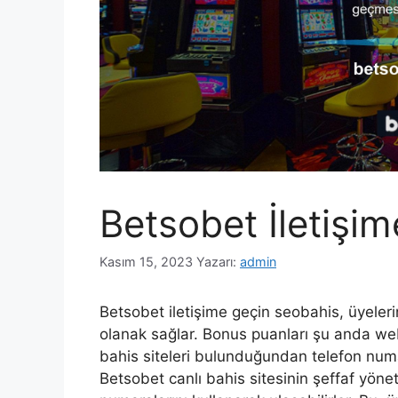
Betsobet İletişi
Kasım 15, 2023
Yazarı:
admin
Betsobet iletişime geçin seobahis, üyeler
olanak sağlar. Bonus puanları şu anda web
bahis siteleri bulunduğundan telefon numar
Betsobet canlı bahis sitesinin şeffaf yöne