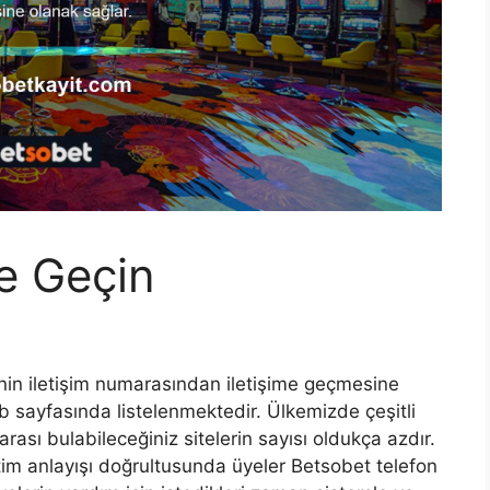
me Geçin
inin iletişim numarasından iletişime geçmesine
 sayfasında listelenmektedir. Ülkemizde çeşitli
ası bulabileceğiniz sitelerin sayısı oldukça azdır.
tim anlayışı doğrultusunda üyeler Betsobet telefon