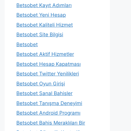
Betsobet Kayıt Adımları
Betsobet Yeni Hesap
Betsobet Kaliteli Hizmet
Betsobet Site Bilgisi
Betsobet
Betsobet Aktif Hizmetler
Betsobet Hesap Kapatması
Betsobet Twitter Yenilikleri
Betsobet Oyun Girişi
Betsobet Sanal Bahisler
Betsobet Tanışma Deneyimi
Betsobet Android Programı
Betsobet Bahis Meraklıları Bir