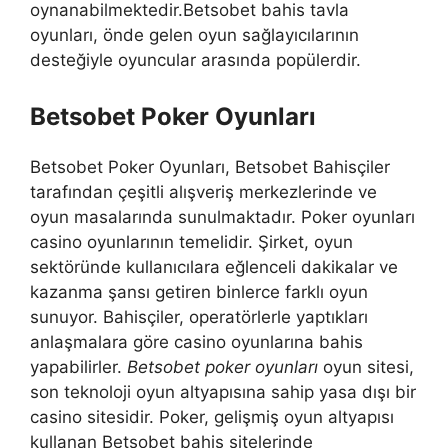
oynanabilmektedir.Betsobet bahis tavla
oyunları, önde gelen oyun sağlayıcılarının
desteğiyle oyuncular arasında popülerdir.
Betsobet Poker Oyunları
Betsobet Poker Oyunları, Betsobet Bahisçiler
tarafından çeşitli alışveriş merkezlerinde ve
oyun masalarında sunulmaktadır. Poker oyunları
casino oyunlarının temelidir. Şirket, oyun
sektöründe kullanıcılara eğlenceli dakikalar ve
kazanma şansı getiren binlerce farklı oyun
sunuyor. Bahisçiler, operatörlerle yaptıkları
anlaşmalara göre casino oyunlarına bahis
yapabilirler.
Betsobet poker oyunları
oyun sitesi,
son teknoloji oyun altyapısına sahip yasa dışı bir
casino sitesidir. Poker, gelişmiş oyun altyapısı
kullanan Betsobet bahis sitelerinde