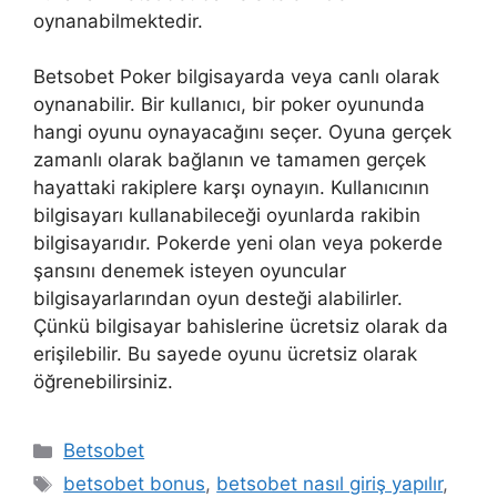
oynanabilmektedir.
Betsobet Poker bilgisayarda veya canlı olarak
oynanabilir. Bir kullanıcı, bir poker oyununda
hangi oyunu oynayacağını seçer. Oyuna gerçek
zamanlı olarak bağlanın ve tamamen gerçek
hayattaki rakiplere karşı oynayın. Kullanıcının
bilgisayarı kullanabileceği oyunlarda rakibin
bilgisayarıdır. Pokerde yeni olan veya pokerde
şansını denemek isteyen oyuncular
bilgisayarlarından oyun desteği alabilirler.
Çünkü bilgisayar bahislerine ücretsiz olarak da
erişilebilir. Bu sayede oyunu ücretsiz olarak
öğrenebilirsiniz.
Kategoriler
Betsobet
Etiketler
betsobet bonus
,
betsobet nasıl giriş yapılır
,