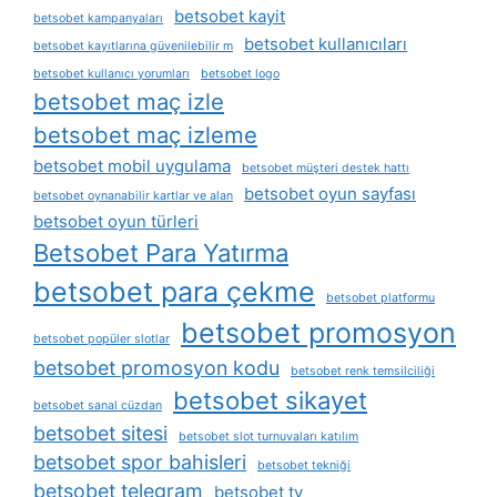
betsobet kayit
betsobet kampanyaları
betsobet kullanıcıları
betsobet kayıtlarına güvenilebilir m
betsobet kullanıcı yorumları
betsobet logo
betsobet maç izle
betsobet maç izleme
betsobet mobil uygulama
betsobet müşteri destek hattı
betsobet oyun sayfası
betsobet oynanabilir kartlar ve alan
betsobet oyun türleri
Betsobet Para Yatırma
betsobet para çekme
betsobet platformu
betsobet promosyon
betsobet popüler slotlar
betsobet promosyon kodu
betsobet renk temsilciliği
betsobet sikayet
betsobet sanal cüzdan
betsobet sitesi
betsobet slot turnuvaları katılım
betsobet spor bahisleri
betsobet tekniği
betsobet telegram
betsobet tv