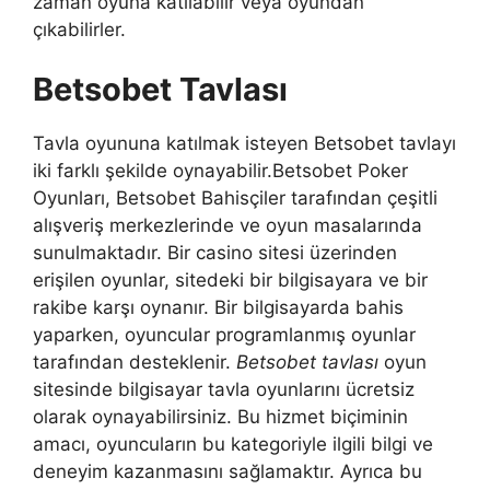
zaman oyuna katılabilir veya oyundan
çıkabilirler.
Betsobet Tavlası
Tavla oyununa katılmak isteyen Betsobet tavlayı
iki farklı şekilde oynayabilir.Betsobet Poker
Oyunları, Betsobet Bahisçiler tarafından çeşitli
alışveriş merkezlerinde ve oyun masalarında
sunulmaktadır. Bir casino sitesi üzerinden
erişilen oyunlar, sitedeki bir bilgisayara ve bir
rakibe karşı oynanır. Bir bilgisayarda bahis
yaparken, oyuncular programlanmış oyunlar
tarafından desteklenir.
Betsobet tavlası
oyun
sitesinde bilgisayar tavla oyunlarını ücretsiz
olarak oynayabilirsiniz. Bu hizmet biçiminin
amacı, oyuncuların bu kategoriyle ilgili bilgi ve
deneyim kazanmasını sağlamaktır. Ayrıca bu