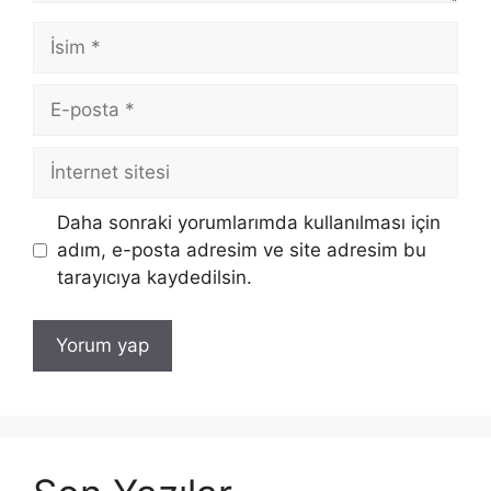
İsim
E-
posta
İnternet
sitesi
Daha sonraki yorumlarımda kullanılması için
adım, e-posta adresim ve site adresim bu
tarayıcıya kaydedilsin.