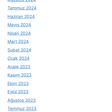
Temmuz 2024
Haziran 2024
Mayıs 2024
Nisan 2024
Mart 2024
Şubat 2024
Ocak 2024
Aralık 2023
Kasım 2023
Ekim 2023
Eylül 2023
Ağustos 2023
Temmuz 2023