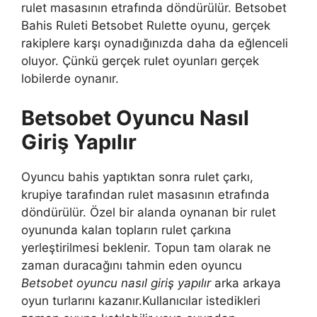
rulet masasının etrafında döndürülür. Betsobet
Bahis Ruleti Betsobet Rulette oyunu, gerçek
rakiplere karşı oynadığınızda daha da eğlenceli
oluyor. Çünkü gerçek rulet oyunları gerçek
lobilerde oynanır.
Betsobet Oyuncu Nasıl
Giriş Yapılır
Oyuncu bahis yaptıktan sonra rulet çarkı,
krupiye tarafından rulet masasının etrafında
döndürülür. Özel bir alanda oynanan bir rulet
oyununda kalan topların rulet çarkına
yerleştirilmesi beklenir. Topun tam olarak ne
zaman duracağını tahmin eden oyuncu
Betsobet oyuncu nasıl giriş yapılır
arka arkaya
oyun turlarını kazanır.Kullanıcılar istedikleri