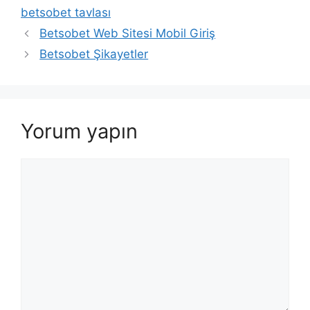
betsobet tavlası
Betsobet Web Sitesi Mobil Giriş
Betsobet Şikayetler
Yorum yapın
Yorum