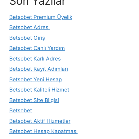
Son Yazılar
Betsobet Premium Üyelik
Betsobet Adresi
Betsobet Giriş
Betsobet Canlı Yardım
Betsobet Karlı Adres
Betsobet Kayıt Adımları
Betsobet Yeni Hesap
Betsobet Kaliteli Hizmet
Betsobet Site Bilgisi
Betsobet
Betsobet Aktif Hizmetler
Betsobet Hesap Kapatması