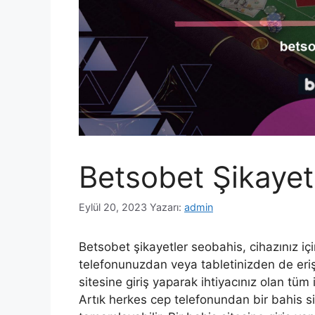
Betsobet Şikayet
Eylül 20, 2023
Yazarı:
admin
Betsobet şikayetler seobahis, cihazınız için
telefonunuzdan veya tabletinizden de eri
sitesine giriş yaparak ihtiyacınız olan tüm 
Artık herkes cep telefonundan bir bahis si