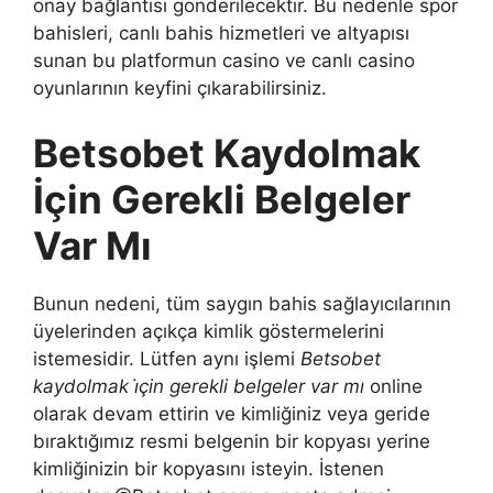
onay bağlantısı gönderilecektir. Bu nedenle spor
bahisleri, canlı bahis hizmetleri ve altyapısı
sunan bu platformun casino ve canlı casino
oyunlarının keyfini çıkarabilirsiniz.
Betsobet Kaydolmak
İçin Gerekli Belgeler
Var Mı
Bunun nedeni, tüm saygın bahis sağlayıcılarının
üyelerinden açıkça kimlik göstermelerini
istemesidir. Lütfen aynı işlemi
Betsobet
kaydolmak i̇çin gerekli belgeler var mı
online
olarak devam ettirin ve kimliğiniz veya geride
bıraktığımız resmi belgenin bir kopyası yerine
kimliğinizin bir kopyasını isteyin. İstenen