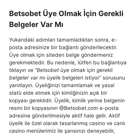
Betsobet Üye Olmak İçin Gerekli
Belgeler Var Mı
Yukarıdaki adımları tamamladıktan sonra, e-
posta adresinize bir bağlantı gönderilecektir.
Üye olmak için siteden belge göndermeniz
gerekmektedir. Bu nedenle, lütfen bu bağlantıya
tıklayın ve “
Betsobet üye olmak i̇çin gerekli
belgeler var mı
üyelik belgeleri istiyor” sorusunu
yanıtlayın. Üyeliğinizi tamamlamak ve yasal
statü elde etmek için kimliğinizin açık bir
kopyası gereklidir. Üyelik, kimlik yerine belgenin
resmi bir kopyasının @Betsobet.com e-posta
adresine gönderilmesiyle aktif hale gelir. Aktif
üyelik ile özel olarak tasarlanmış casino ve canlı
casino menülerimiz ile şansınızı deneyebilir,