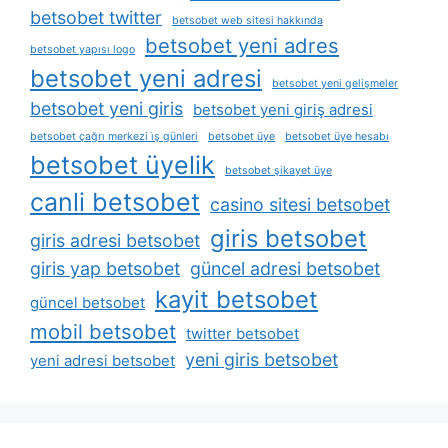
betsobet twitter
betsobet web sitesi hakkında
betsobet yeni adres
betsobet yapısı logo
betsobet yeni adresi
betsobet yeni gelişmeler
betsobet yeni giris
betsobet yeni giriş adresi
betsobet çağrı merkezi i̇ş günleri
betsobet üye
betsobet üye hesabı
betsobet üyelik
betsobet şikayet üye
canli betsobet
casino sitesi betsobet
giris betsobet
giris adresi betsobet
giris yap betsobet
güncel adresi betsobet
kayit betsobet
güncel betsobet
mobil betsobet
twitter betsobet
yeni giris betsobet
yeni adresi betsobet