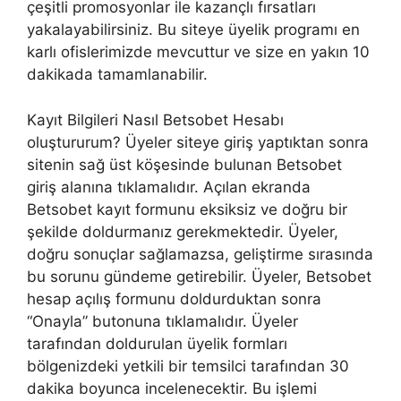
çeşitli promosyonlar ile kazançlı fırsatları
yakalayabilirsiniz. Bu siteye üyelik programı en
karlı ofislerimizde mevcuttur ve size en yakın 10
dakikada tamamlanabilir.
Kayıt Bilgileri Nasıl Betsobet Hesabı
oluştururum? Üyeler siteye giriş yaptıktan sonra
sitenin sağ üst köşesinde bulunan Betsobet
giriş alanına tıklamalıdır. Açılan ekranda
Betsobet kayıt formunu eksiksiz ve doğru bir
şekilde doldurmanız gerekmektedir. Üyeler,
doğru sonuçlar sağlamazsa, geliştirme sırasında
bu sorunu gündeme getirebilir. Üyeler, Betsobet
hesap açılış formunu doldurduktan sonra
“Onayla” butonuna tıklamalıdır. Üyeler
tarafından doldurulan üyelik formları
bölgenizdeki yetkili bir temsilci tarafından 30
dakika boyunca incelenecektir. Bu işlemi