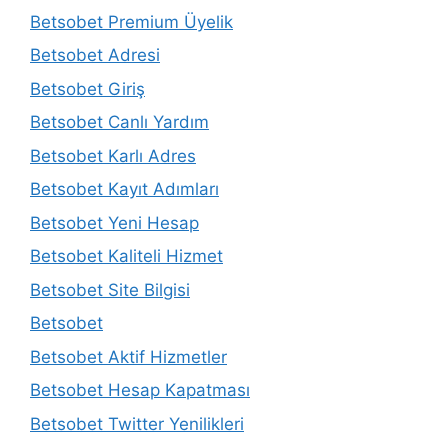
Betsobet Premium Üyelik
Betsobet Adresi
Betsobet Giriş
Betsobet Canlı Yardım
Betsobet Karlı Adres
Betsobet Kayıt Adımları
Betsobet Yeni Hesap
Betsobet Kaliteli Hizmet
Betsobet Site Bilgisi
Betsobet
Betsobet Aktif Hizmetler
Betsobet Hesap Kapatması
Betsobet Twitter Yenilikleri