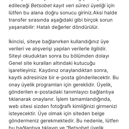
edileceği
Betsobet kayıt veri süreci üyeliği
için
lütfen bu alana doğru sonucu giriniz.Aksi halde
transfer sırasında aşağıdaki gibi birçok sorun
yaşanabilir: Hatalı değerler döndürülür.
İkincisi, siteye bağlanırken kullandığınız üye
verileri ve alışverişi yapılan verilerle ilgilidir.
Siteyi okuduktan sonra bu bölümden dolayı
Genel site kuralları altındaki kutucuğu
işaretleyiniz. Kaydınız onaylandıktan sonra,
kayıtlı adresinize bir e-posta gönderilecektir. Bu
onay üyelik programları için gereklidir. Üyelik,
gönderilen e-postadaki tanımlayıcı bağlantıya
tıklanarak onaylanır. İşlem tamamlandığında,
web sitesi sizden fotoğraflı kimliğinizi girmenizi
isteyecektir. Üye olmak için siteden belge
göndermeniz gerekmektedir. Bu nedenle, lütfen
bu bağlantıya tıklayın ve “Betsobet üyelik