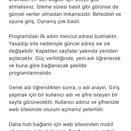
atmalısınız. İzleme süresi basit gibi görünse de
güncel veriler olmadan imkansızdır. Betsobet ve
oyuna giriş. Oynanış çok basit.
Programdaki ilk adım mevcut adresi bulmaktır.
Yasadışı site nedeniyle güncel adres sık sık
değişebilir. Kapatılan sayfalar yakında yeniden
açılacaktır. Güç verildiğinde, yeni adı öğrenecek
ve buna göre bağlanacak şekilde
programlanmalıdır.
Genel adı öğrendikten sonra, o adı arayın. Giriş
yapmak için bir kullanıcı adı ve şifre isteyen bir
sayfa görünecektir. Kullanıcı adınız ve şifrenizle
web sitesinde oturum açmanız yeterlidir.
Daha hızlı bağlantı için web sitesinden mobil