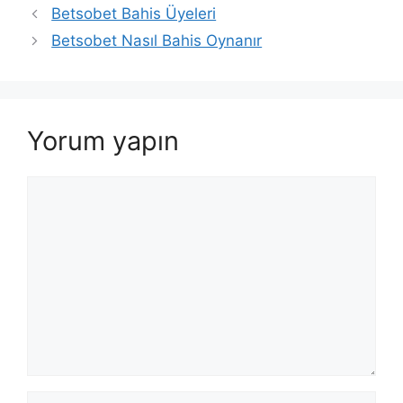
Betsobet Bahis Üyeleri
Betsobet Nasıl Bahis Oynanır
Yorum yapın
Yorum
İsim