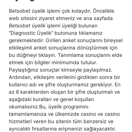
Betsobet üyelik işlemi çok kolaydır. Öncelikle
web sitesini ziyaret etmeniz ve ana sayfada
Betsobet üyelik i̇şlemi üyeliği
bulunan
“Diagnostic Üyelik” butonuna tıklamanız
gerekmektedir. Girilen anket sonuçlarını bireysel
etkileşimli anket sonuçlarına dönüştürmek için
bu düğmeyi tıklayın. Tanımlama sonuçlarını elde
etmek için bilgiler minimumda tutulur.
Paylaştığınız sonuçlar kimseyle paylaşılmaz.
Ardından, etkileşim verilerini girdikten sonra bir
kullanıcı adı ve şifre oluşturmamız gerekiyor. En
az 8 karakterden oluşan bir şifre oluşturmalı ve
aşağıdaki kuralları ve genel koşulları
okumalısınız.Bu, üyelik programını
tamamlamanıza ve ülkemizde casino ve casino
hizmetleri veren bu sitenin tüm benzersiz ve
ayrıcalıklı fırsatlarına erişmenizi sağlayacaktır.