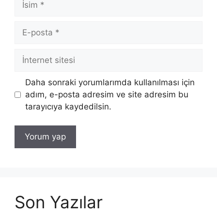
E-
posta
İnternet
sitesi
Daha sonraki yorumlarımda kullanılması için
adım, e-posta adresim ve site adresim bu
tarayıcıya kaydedilsin.
Son Yazılar