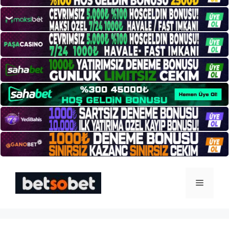
İçeriğe
atla
Menü