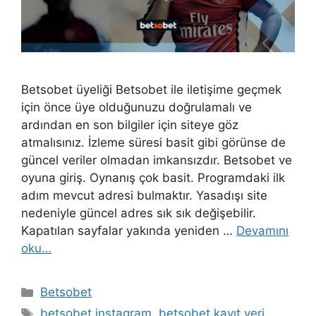
Betsobet üyeliği Betsobet ile iletişime geçmek
için önce üye olduğunuzu doğrulamalı ve
ardından en son bilgiler için siteye göz
atmalısınız. İzleme süresi basit gibi görünse de
güncel veriler olmadan imkansızdır. Betsobet ve
oyuna giriş. Oynanış çok basit. Programdaki ilk
adım mevcut adresi bulmaktır. Yasadışı site
nedeniyle güncel adres sık sık değişebilir.
Kapatılan sayfalar yakında yeniden …
Devamını
oku…
Kategoriler
Betsobet
Etiketler
betsobet instagram
,
betsobet kayıt veri