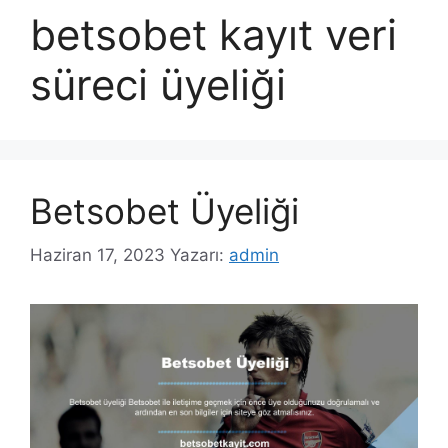
betsobet kayıt veri
süreci üyeliği
Betsobet Üyeliği
Haziran 17, 2023
Yazarı:
admin