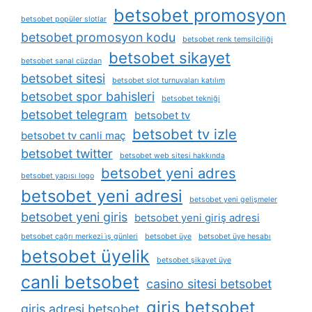
betsobet promosyon
betsobet popüler slotlar
betsobet promosyon kodu
betsobet renk temsilciliği
betsobet sikayet
betsobet sanal cüzdan
betsobet sitesi
betsobet slot turnuvaları katılım
betsobet spor bahisleri
betsobet tekniği
betsobet telegram
betsobet tv
betsobet tv izle
betsobet tv canli maç
betsobet twitter
betsobet web sitesi hakkında
betsobet yeni adres
betsobet yapısı logo
betsobet yeni adresi
betsobet yeni gelişmeler
betsobet yeni giris
betsobet yeni giriş adresi
betsobet çağrı merkezi i̇ş günleri
betsobet üye
betsobet üye hesabı
betsobet üyelik
betsobet şikayet üye
canli betsobet
casino sitesi betsobet
giris betsobet
giris adresi betsobet