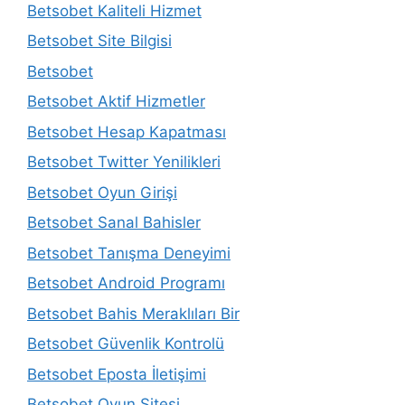
Betsobet Kaliteli Hizmet
Betsobet Site Bilgisi
Betsobet
Betsobet Aktif Hizmetler
Betsobet Hesap Kapatması
Betsobet Twitter Yenilikleri
Betsobet Oyun Girişi
Betsobet Sanal Bahisler
Betsobet Tanışma Deneyimi
Betsobet Android Programı
Betsobet Bahis Meraklıları Bir
Betsobet Güvenlik Kontrolü
Betsobet Eposta İletişimi
Betsobet Oyun Sitesi