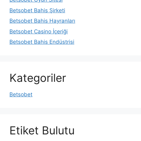
Betsobet Bahis Şirketi
Betsobet Bahis Hayranları
Betsobet Casino İçeriği
Betsobet Bahis Endüstrisi
Kategoriler
Betsobet
Etiket Bulutu