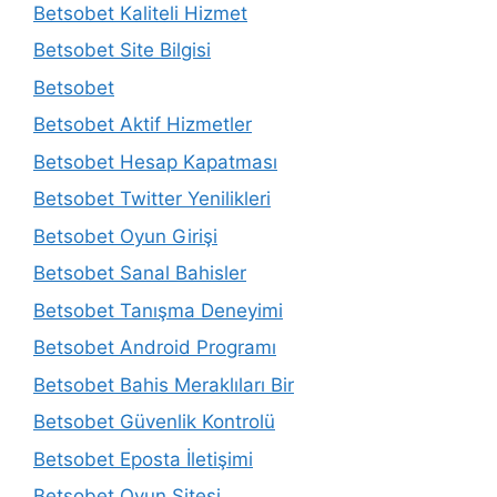
Betsobet Kaliteli Hizmet
Betsobet Site Bilgisi
Betsobet
Betsobet Aktif Hizmetler
Betsobet Hesap Kapatması
Betsobet Twitter Yenilikleri
Betsobet Oyun Girişi
Betsobet Sanal Bahisler
Betsobet Tanışma Deneyimi
Betsobet Android Programı
Betsobet Bahis Meraklıları Bir
Betsobet Güvenlik Kontrolü
Betsobet Eposta İletişimi
Betsobet Oyun Sitesi