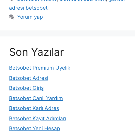
adresi betsobet
Yorum yap
Son Yazılar
Betsobet Premium Üyelik
Betsobet Adresi
Betsobet Giriş
Betsobet Canlı Yardım
Betsobet Karlı Adres
Betsobet Kayıt Adımları
Betsobet Yeni Hesap