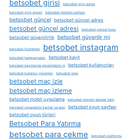
betsobet girisi
betsobet giriş adres
betsobet giriş engeli
betsobet görüntü kalitesi
betsobet güncel
betsobet güncel adres
betsobet güncel adresi
betsobet güncel konu
betsobet güvenlir mi
betsobet güvenilirlik
betsobet instagram
betsobet hizmetleri
betsobet kayit
betsobet kampanyaları
betsobet kullanıcıları
betsobet kayıtlarına güvenilebilir m
betsobet kullanıcı yorumları
betsobet logo
betsobet maç izle
betsobet maç izleme
betsobet mobil uygulama
betsobet müşteri destek hattı
betsobet oyun sayfası
betsobet oynanabilir kartlar ve alan
betsobet oyun türleri
Betsobet Para Yatırma
betsobet para çekme
betsobet platformu