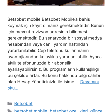
Betsobet mobile Betsobet Mobile’a bahis
koymak için kayıt olmanız gerekmektedir. Bunun
için mevcut revizyon adresinin bilinmesi
gerekmektedir. Bu senaryoda bir sosyal medya
hesabından veya canlı yardım hattından
yararlanılabilir. Cep telefonu kullanmanın
avantajlarından kolaylıkla yararlanılabilir. Ayrıca
akıllı telefonunuzda bir abonelik
ayarlayabilirsiniz. Bu programların kullanışlılığı
bu şekilde artar. Bu konu hakkında bilgi sahibi
olan Hesap Yöneticinizle iletişime …
Devamını
oku…
Kategoriler
Betsobet
Etiketler
betsobet mobile
,
betsobet özellikleri
,
güncel