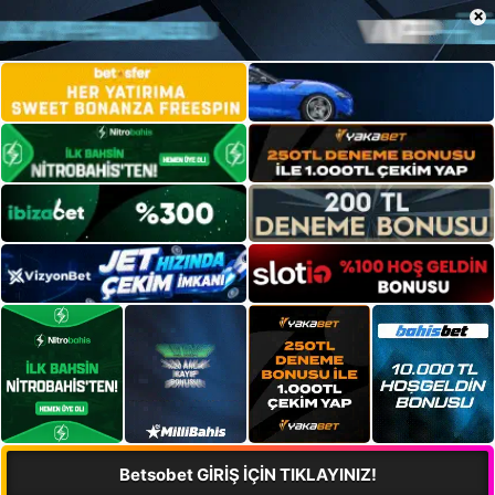
×
Betsobet GİRİŞ İÇİN TIKLAYINIZ!