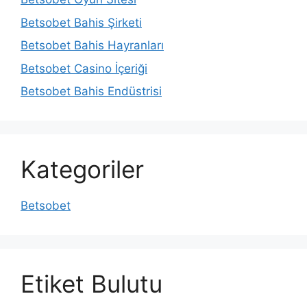
Betsobet Bahis Şirketi
Betsobet Bahis Hayranları
Betsobet Casino İçeriği
Betsobet Bahis Endüstrisi
Kategoriler
Betsobet
Etiket Bulutu