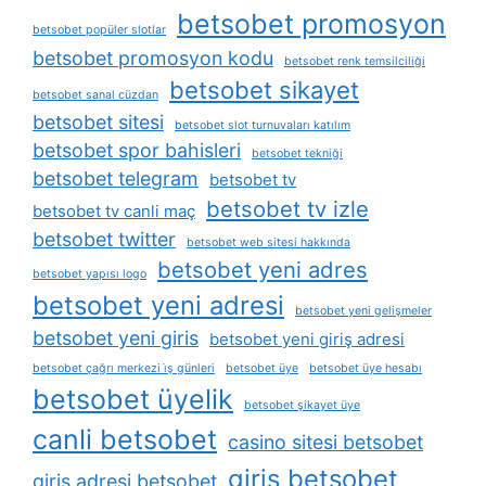
betsobet promosyon
betsobet popüler slotlar
betsobet promosyon kodu
betsobet renk temsilciliği
betsobet sikayet
betsobet sanal cüzdan
betsobet sitesi
betsobet slot turnuvaları katılım
betsobet spor bahisleri
betsobet tekniği
betsobet telegram
betsobet tv
betsobet tv izle
betsobet tv canli maç
betsobet twitter
betsobet web sitesi hakkında
betsobet yeni adres
betsobet yapısı logo
betsobet yeni adresi
betsobet yeni gelişmeler
betsobet yeni giris
betsobet yeni giriş adresi
betsobet çağrı merkezi i̇ş günleri
betsobet üye
betsobet üye hesabı
betsobet üyelik
betsobet şikayet üye
canli betsobet
casino sitesi betsobet
giris betsobet
giris adresi betsobet