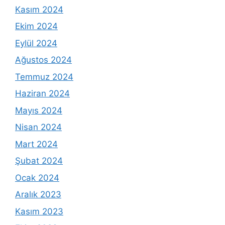
Kasım 2024
Ekim 2024
Eylül 2024
Ağustos 2024
Temmuz 2024
Haziran 2024
Mayıs 2024
Nisan 2024
Mart 2024
Şubat 2024
Ocak 2024
Aralık 2023
Kasım 2023