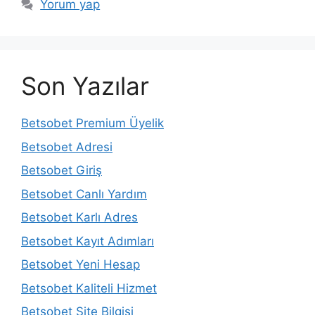
Yorum yap
Son Yazılar
Betsobet Premium Üyelik
Betsobet Adresi
Betsobet Giriş
Betsobet Canlı Yardım
Betsobet Karlı Adres
Betsobet Kayıt Adımları
Betsobet Yeni Hesap
Betsobet Kaliteli Hizmet
Betsobet Site Bilgisi