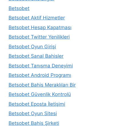
Betsobet
Betsobet Aktif Hizmetler
Betsobet Hesap Kapatması
Betsobet Twitter Yenilikleri
Betsobet Oyun Girişi
Betsobet Sanal Bahisler
Betsobet Tanışma Deneyimi
Betsobet Android Programı
Betsobet Bahis Meraklıları Bir
Betsobet Güvenlik Kontrolü
Betsobet Eposta İletişimi
Betsobet Oyun Sitesi
Betsobet Bahis Şirketi