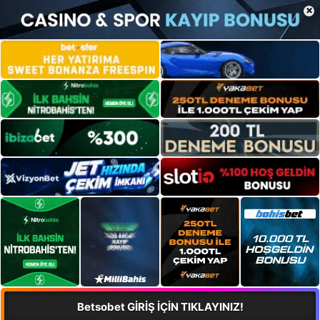
×
Betsobet GİRİŞ İÇİN TIKLAYINIZ!