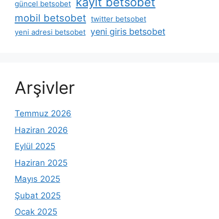
kayit betsobet
güncel betsobet
mobil betsobet
twitter betsobet
yeni giris betsobet
yeni adresi betsobet
Arşivler
Temmuz 2026
Haziran 2026
Eylül 2025
Haziran 2025
Mayıs 2025
Şubat 2025
Ocak 2025