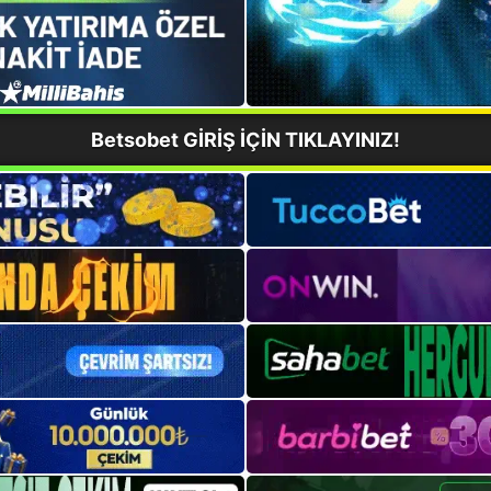
Betsobet GİRİŞ İÇİN TIKLAYINIZ!