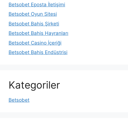
Betsobet Eposta İletişimi
Betsobet Oyun Sitesi
Betsobet Bahis Şirketi
Betsobet Bahis Hayranları
Betsobet Casino İçeriği
Betsobet Bahis Endüstrisi
Kategoriler
Betsobet