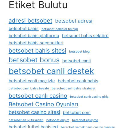
Etiket Bulutu
adresi betsobet
betsobet adresi
betsobet bahis
betsobet bahisler tekniği
betsobet bahis platformu
betsobet bahis sektörü
betsobet bahis seçenekleri
betsobet bahis sitesi
betsobet blog
betsobet bonus
betsobet canli
betsobet canli destek
betsobet canli maç izle
betsobet canlı bahis
betsobet canlı bahis hesabı
betsobet canlı bahis stratejisi
betsobet canlı casino
betsobet canlı casino giriş
Betsobet Casino Oyunları
betsobet casino sitesi
betsobet com
betsobet en i̇yi fırsatları
betsobet erişim
betsobet eşleşme
betsobet futbol bahisleri
betsobet gerçek canlı casino oyunları