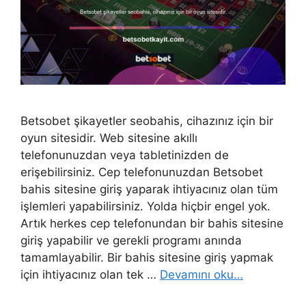
Betsobet şikayetler seobahis, cihazınız için bir
oyun sitesidir. Web sitesine akıllı
telefonunuzdan veya tabletinizden de
erişebilirsiniz. Cep telefonunuzdan Betsobet
bahis sitesine giriş yaparak ihtiyacınız olan tüm
işlemleri yapabilirsiniz. Yolda hiçbir engel yok.
Artık herkes cep telefonundan bir bahis sitesine
giriş yapabilir ve gerekli programı anında
tamamlayabilir. Bir bahis sitesine giriş yapmak
için ihtiyacınız olan tek …
Devamını oku…