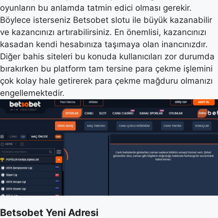
oyunların bu anlamda tatmin edici olması gerekir.
Böylece isterseniz Betsobet slotu ile büyük kazanabilir
ve kazancınızı artırabilirsiniz. En önemlisi, kazancınızı
kasadan kendi hesabınıza taşımaya olan inancınızdır.
Diğer bahis siteleri bu konuda kullanıcıları zor durumda
bırakırken bu platform tam tersine para çekme işlemini
çok kolay hale getirerek para çekme mağduru olmanızı
engellemektedir.
Betsobet Yeni Adresi