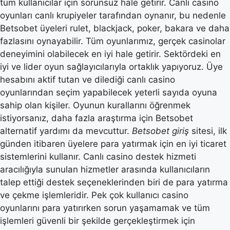
tüm kullanıcılar için sorunsuz hale getirir. Canlı casino
oyunları canlı krupiyeler tarafından oynanır, bu nedenle
Betsobet üyeleri rulet, blackjack, poker, bakara ve daha
fazlasını oynayabilir. Tüm oyunlarımız, gerçek casinolar
deneyimini olabilecek en iyi hale getirir. Sektördeki en
iyi ve lider oyun sağlayıcılarıyla ortaklık yapıyoruz. Üye
hesabını aktif tutan ve dilediği canlı casino
oyunlarından seçim yapabilecek yeterli sayıda oyuna
sahip olan kişiler. Oyunun kurallarını öğrenmek
istiyorsanız, daha fazla araştırma için Betsobet
alternatif yardımı da mevcuttur.
Betsobet giriş
sitesi, ilk
günden itibaren üyelere para yatırmak için en iyi ticaret
sistemlerini kullanır. Canlı casino destek hizmeti
aracılığıyla sunulan hizmetler arasında kullanıcıların
talep ettiği destek seçeneklerinden biri de para yatırma
ve çekme işlemleridir. Pek çok kullanıcı casino
oyunlarını para yatırırken sorun yaşamamak ve tüm
işlemleri güvenli bir şekilde gerçekleştirmek için