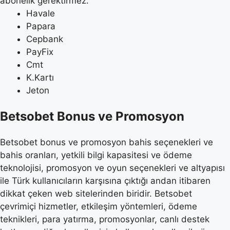
abonelik gerektirmez.
Havale
Papara
Cepbank
PayFix
Cmt
K.Kartı
Jeton
Betsobet Bonus ve Promosyon
Betsobet bonus ve promosyon bahis seçenekleri ve
bahis oranları, yetkili bilgi kapasitesi ve ödeme
teknolojisi, promosyon ve oyun seçenekleri ve altyapısı
ile Türk kullanıcıların karşısına çıktığı andan itibaren
dikkat çeken web sitelerinden biridir. Betsobet
çevrimiçi hizmetler, etkileşim yöntemleri, ödeme
teknikleri, para yatırma, promosyonlar, canlı destek