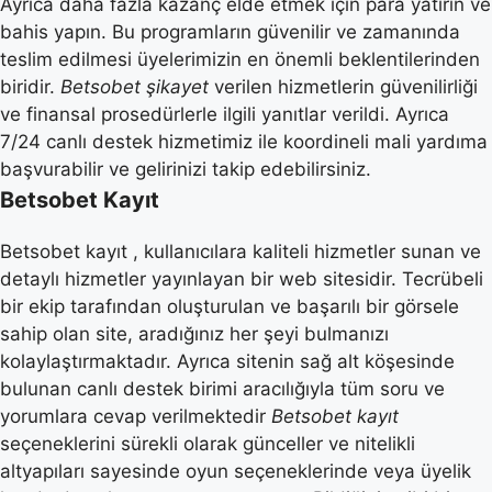
Ayrıca daha fazla kazanç elde etmek için para yatırın ve
bahis yapın. Bu programların güvenilir ve zamanında
teslim edilmesi üyelerimizin en önemli beklentilerinden
biridir.
Betsobet şikayet
verilen hizmetlerin güvenilirliği
ve finansal prosedürlerle ilgili yanıtlar verildi. Ayrıca
7/24 canlı destek hizmetimiz ile koordineli mali yardıma
başvurabilir ve gelirinizi takip edebilirsiniz.
Betsobet Kayıt
Betsobet kayıt , kullanıcılara kaliteli hizmetler sunan ve
detaylı hizmetler yayınlayan bir web sitesidir. Tecrübeli
bir ekip tarafından oluşturulan ve başarılı bir görsele
sahip olan site, aradığınız her şeyi bulmanızı
kolaylaştırmaktadır. Ayrıca sitenin sağ alt köşesinde
bulunan canlı destek birimi aracılığıyla tüm soru ve
yorumlara cevap verilmektedir
Betsobet kayıt
seçeneklerini sürekli olarak günceller ve nitelikli
altyapıları sayesinde oyun seçeneklerinde veya üyelik