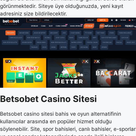
görünmektedir. Siteye üye olduğunuzda, yeni kayıt
adresiniz size bildirilecektir.
Betsobet Casino Sitesi
Betsobet casino sitesi bahis ve oyun alternatifinin
kullanıcılar arasında en popüler hizmet olduğu
söylenebilir. Site, spor bahisleri, canlı bahisler, e-sporlar