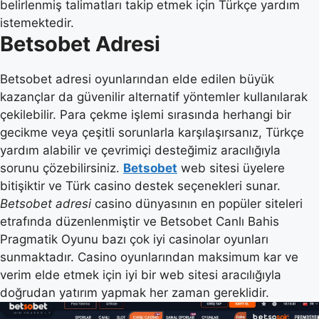
belirlenmiş talimatları takip etmek için Türkçe yardım
istemektedir.
Betsobet Adresi
Betsobet adresi oyunlarından elde edilen büyük
kazançlar da güvenilir alternatif yöntemler kullanılarak
çekilebilir. Para çekme işlemi sırasında herhangi bir
gecikme veya çeşitli sorunlarla karşılaşırsanız, Türkçe
yardım alabilir ve çevrimiçi desteğimiz aracılığıyla
sorunu çözebilirsiniz.
Betsobet
web sitesi üyelere
bitişiktir ve Türk casino destek seçenekleri sunar.
Betsobet adresi
casino dünyasının en popüler siteleri
etrafında düzenlenmiştir ve Betsobet Canlı Bahis
Pragmatik Oyunu bazı çok iyi casinolar oyunları
sunmaktadır. Casino oyunlarından maksimum kar ve
verim elde etmek için iyi bir web sitesi aracılığıyla
doğrudan yatırım yapmak her zaman gereklidir.