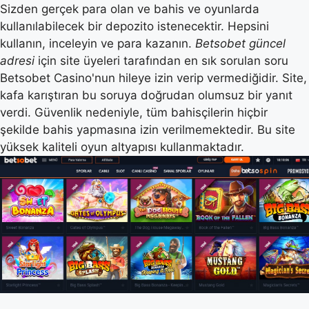
Sizden gerçek para olan ve bahis ve oyunlarda
kullanılabilecek bir depozito istenecektir. Hepsini
kullanın, inceleyin ve para kazanın.
Betsobet güncel
adresi
için site üyeleri tarafından en sık sorulan soru
Betsobet Casino'nun hileye izin verip vermediğidir. Site,
kafa karıştıran bu soruya doğrudan olumsuz bir yanıt
verdi. Güvenlik nedeniyle, tüm bahisçilerin hiçbir
şekilde bahis yapmasına izin verilmemektedir. Bu site
yüksek kaliteli oyun altyapısı kullanmaktadır.