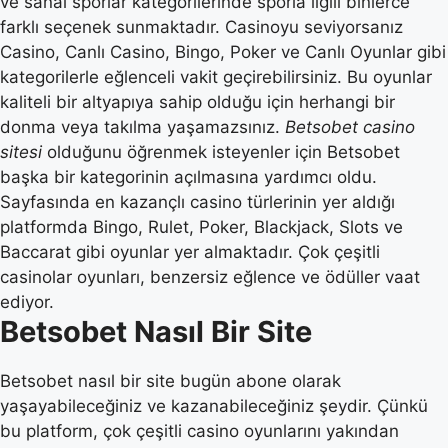
ve sanal sporlar kategorilerinde sporla ilgili binlerce
farklı seçenek sunmaktadır. Casinoyu seviyorsanız
Casino, Canlı Casino, Bingo, Poker ve Canlı Oyunlar gibi
kategorilerle eğlenceli vakit geçirebilirsiniz. Bu oyunlar
kaliteli bir altyapıya sahip olduğu için herhangi bir
donma veya takılma yaşamazsınız.
Betsobet casino
sitesi
olduğunu öğrenmek isteyenler için Betsobet
başka bir kategorinin açılmasına yardımcı oldu.
Sayfasında en kazançlı casino türlerinin yer aldığı
platformda Bingo, Rulet, Poker, Blackjack, Slots ve
Baccarat gibi oyunlar yer almaktadır. Çok çeşitli
casinolar oyunları, benzersiz eğlence ve ödüller vaat
ediyor.
Betsobet Nasıl Bir Site
Betsobet nasıl bir site bugün abone olarak
yaşayabileceğiniz ve kazanabileceğiniz şeydir. Çünkü
bu platform, çok çeşitli casino oyunlarını yakından