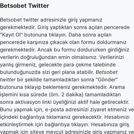
Betsobet Twitter
Betsobet twitter adresinizle giriş yapmanız
gerekmektedir. Giriş yaptıktan sonra açılan pencerede
"Kayıt Ol" butonuna tıklayın. Daha sonra açılan
pencerede karşınıza çıkacak olan formu doldurmanız
gerekmektedir. Ancak bu formu doldururken girdiğiniz
verilerin doğruluğundan emin olmalısınız. Verilerinizi
yanlış girmeniz, gelecekte para çekme talebinde
bulunduğunuzda sizi geri plana atabilir.
Betsobet
twitter
bir şekilde tamamladıktan sonra "Gönder"
butonuna tıklayıp beklemeniz gerekmektedir. Arama
işlemini kısa sürede (örn. 2 dakika) tamamladıktan
sonra aktivasyon linki üyeliğinizi aktif hale getirecektir.
Bunu yapmak için, e-posta adresinizi ziyaret etmeniz ve
içindeki bağlantıya tıklamanız gerekecektir. Hesabınızı
etkinleştirmek için bağlantıya tıklayın. Hesabınıza giriş
yapmak için siteye mevcut adresinizle giriş yapmanız ve