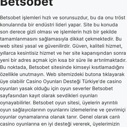
Betsobet
Betsobet işlemleri hızlı ve sorunsuzdur, bu da onu tröst
konularında bir endüstri lideri yapar. Site bu konuda
son derece gizli olması ve işlemlerin hızlı bir şekilde
tamamlanmasını sağlamasıyla dikkat çekmektedir. Bu
web sitesi yasal ve güvenilirdir. Güven, kaliteli hizmet,
yıllarca kesintisiz hizmet ve her site kapanışından sonra
yeni bir adres açmak için kısa bir süre ile artırılmaktadır.
Bu noktada, Betsobet sitesinde kimseyi kısıtlamadığını
özellikle unutmayın. Web sitemizdeki butona tıklayarak
üye olabilir Casino Oyunları Desteği Türkiye'de casino
oyunları yasak olduğu için oyun severler Betsobet
sayfasından kayıt olarak sevdikleri oyunları
oynayabilirler. Betsobet oyun sitesi, üyelerin ayrıntılı
oyun sağlayıcılarının oyunlarını izlemelerine ve çevrimiçi
oyunlar oynamalarına olanak tanır. Genel olarak canlı
casino oyunlarına en iyi desteği vererek, üyelerimizin