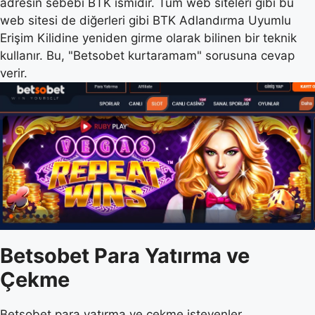
adresin sebebi BTK ismidir. Tüm web siteleri gibi bu
web sitesi de diğerleri gibi BTK Adlandırma Uyumlu
Erişim Kilidine yeniden girme olarak bilinen bir teknik
kullanır. Bu, "Betsobet kurtaramam" sorusuna cevap
verir.
Betsobet Para Yatırma ve
Çekme
Betsobet para yatırma ve çekme isteyenler