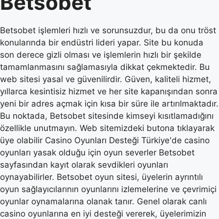
Betsobet
Betsobet işlemleri hızlı ve sorunsuzdur, bu da onu tröst
konularında bir endüstri lideri yapar. Site bu konuda
son derece gizli olması ve işlemlerin hızlı bir şekilde
tamamlanmasını sağlamasıyla dikkat çekmektedir. Bu
web sitesi yasal ve güvenilirdir. Güven, kaliteli hizmet,
yıllarca kesintisiz hizmet ve her site kapanışından sonra
yeni bir adres açmak için kısa bir süre ile artırılmaktadır.
Bu noktada, Betsobet sitesinde kimseyi kısıtlamadığını
özellikle unutmayın. Web sitemizdeki butona tıklayarak
üye olabilir Casino Oyunları Desteği Türkiye'de casino
oyunları yasak olduğu için oyun severler Betsobet
sayfasından kayıt olarak sevdikleri oyunları
oynayabilirler. Betsobet oyun sitesi, üyelerin ayrıntılı
oyun sağlayıcılarının oyunlarını izlemelerine ve çevrimiçi
oyunlar oynamalarına olanak tanır. Genel olarak canlı
casino oyunlarına en iyi desteği vererek, üyelerimizin