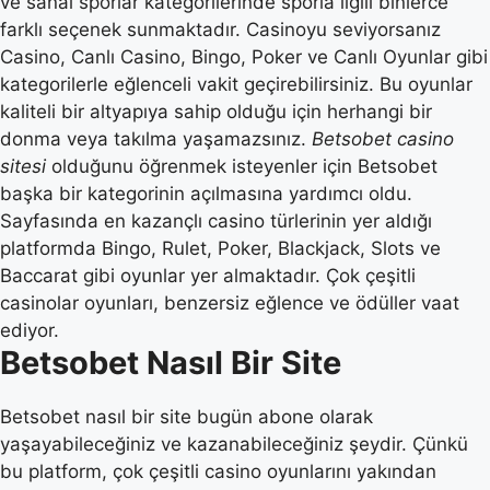
ve sanal sporlar kategorilerinde sporla ilgili binlerce
farklı seçenek sunmaktadır. Casinoyu seviyorsanız
Casino, Canlı Casino, Bingo, Poker ve Canlı Oyunlar gibi
kategorilerle eğlenceli vakit geçirebilirsiniz. Bu oyunlar
kaliteli bir altyapıya sahip olduğu için herhangi bir
donma veya takılma yaşamazsınız.
Betsobet casino
sitesi
olduğunu öğrenmek isteyenler için Betsobet
başka bir kategorinin açılmasına yardımcı oldu.
Sayfasında en kazançlı casino türlerinin yer aldığı
platformda Bingo, Rulet, Poker, Blackjack, Slots ve
Baccarat gibi oyunlar yer almaktadır. Çok çeşitli
casinolar oyunları, benzersiz eğlence ve ödüller vaat
ediyor.
Betsobet Nasıl Bir Site
Betsobet nasıl bir site bugün abone olarak
yaşayabileceğiniz ve kazanabileceğiniz şeydir. Çünkü
bu platform, çok çeşitli casino oyunlarını yakından