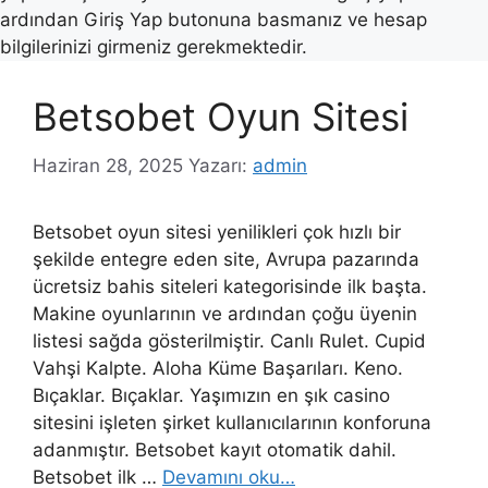
ardından Giriş Yap butonuna basmanız ve hesap
bilgilerinizi girmeniz gerekmektedir.
Betsobet Oyun Sitesi
Haziran 28, 2025
Yazarı:
admin
Betsobet oyun sitesi yenilikleri çok hızlı bir
şekilde entegre eden site, Avrupa pazarında
ücretsiz bahis siteleri kategorisinde ilk başta.
Makine oyunlarının ve ardından çoğu üyenin
listesi sağda gösterilmiştir. Canlı Rulet. Cupid
Vahşi Kalpte. Aloha Küme Başarıları. Keno.
Bıçaklar. Bıçaklar. Yaşımızın en şık casino
sitesini işleten şirket kullanıcılarının konforuna
adanmıştır. Betsobet kayıt otomatik dahil.
Betsobet ilk …
Devamını oku…