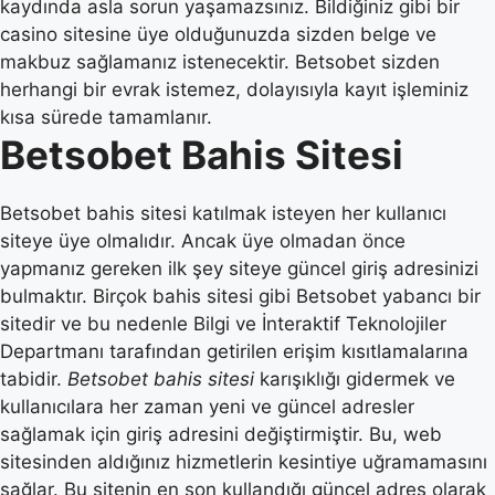
kaydında asla sorun yaşamazsınız. Bildiğiniz gibi bir
casino sitesine üye olduğunuzda sizden belge ve
makbuz sağlamanız istenecektir. Betsobet sizden
herhangi bir evrak istemez, dolayısıyla kayıt işleminiz
kısa sürede tamamlanır.
Betsobet Bahis Sitesi
Betsobet bahis sitesi katılmak isteyen her kullanıcı
siteye üye olmalıdır. Ancak üye olmadan önce
yapmanız gereken ilk şey siteye güncel giriş adresinizi
bulmaktır. Birçok bahis sitesi gibi Betsobet yabancı bir
sitedir ve bu nedenle Bilgi ve İnteraktif Teknolojiler
Departmanı tarafından getirilen erişim kısıtlamalarına
tabidir.
Betsobet bahis sitesi
karışıklığı gidermek ve
kullanıcılara her zaman yeni ve güncel adresler
sağlamak için giriş adresini değiştirmiştir. Bu, web
sitesinden aldığınız hizmetlerin kesintiye uğramamasını
sağlar. Bu sitenin en son kullandığı güncel adres olarak