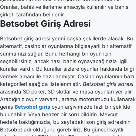
Oranlar, bahis ve ilerleme amacıyla kullanılır ve bahis
şirketi tarafından belirlenir.
Betsobet Giriş Adresi
Betsobet giriş adresi yerini başka şekillerde alacak. Bu
alternatif, casinolar oyunlarına bilgisayarlı bir alternatif
sunmamızı sağlar. Bunu herhangi bir oyun için
seçebilirsiniz, ancak nasıl bahis oynayacağınızla ilgili
kurallar vardır. Bu kurallar sizlere oyunlar hakkında bilgi
vermek amacı ile hazırlanmıştır. Casino oyunlarının bazı
kategorileri aşağıda listelenmiştir.
Betsobet giriş adresi
arasında 3D poker, 3D slotlar ve masa oyunları yer alır.
Aradığınız oyun varyantı, arama motorumuzu kullanarak
geniş
Betsobet giriş
oyun arşivimizde hızlı bir şekilde
bulunabilir. Veya benzer bir soru bildirin. Mevcut
hedefe baktığımızda, bu sayfadaki son giriş adresinin
Betsobet adı olduğunu görebiliriz. Bu güncel kayıtlı