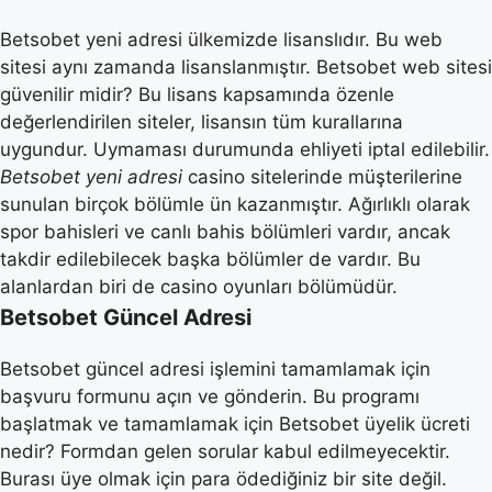
Betsobet yeni adresi ülkemizde lisanslıdır. Bu web
sitesi aynı zamanda lisanslanmıştır. Betsobet web sitesi
güvenilir midir? Bu lisans kapsamında özenle
değerlendirilen siteler, lisansın tüm kurallarına
uygundur. Uymaması durumunda ehliyeti iptal edilebilir.
Betsobet yeni adresi
casino sitelerinde müşterilerine
sunulan birçok bölümle ün kazanmıştır. Ağırlıklı olarak
spor bahisleri ve canlı bahis bölümleri vardır, ancak
takdir edilebilecek başka bölümler de vardır. Bu
alanlardan biri de casino oyunları bölümüdür.
Betsobet Güncel Adresi
Betsobet güncel adresi işlemini tamamlamak için
başvuru formunu açın ve gönderin. Bu programı
başlatmak ve tamamlamak için Betsobet üyelik ücreti
nedir? Formdan gelen sorular kabul edilmeyecektir.
Burası üye olmak için para ödediğiniz bir site değil.