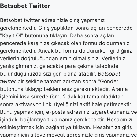
Betsobet Twitter
Betsobet twitter adresinizle giriş yapmanız
gerekmektedir. Giriş yaptıktan sonra açılan pencerede
"Kayıt Ol" butonuna tıklayın. Daha sonra açılan
pencerede karşınıza çıkacak olan formu doldurmanız
gerekmektedir. Ancak bu formu doldururken girdiğiniz
verilerin doğruluğundan emin olmalısınız. Verilerinizi
yanlış girmeniz, gelecekte para çekme talebinde
bulunduğunuzda sizi geri plana atabilir.
Betsobet
twitter
bir şekilde tamamladıktan sonra "Gönder"
butonuna tıklayıp beklemeniz gerekmektedir. Arama
işlemini kısa sürede (örn. 2 dakika) tamamladıktan
sonra aktivasyon linki üyeliğinizi aktif hale getirecektir.
Bunu yapmak için, e-posta adresinizi ziyaret etmeniz ve
içindeki bağlantıya tıklamanız gerekecektir. Hesabınızı
etkinleştirmek için bağlantıya tıklayın. Hesabınıza giriş
yapmak için siteye mevcut adresinizle giriş yapmanız ve