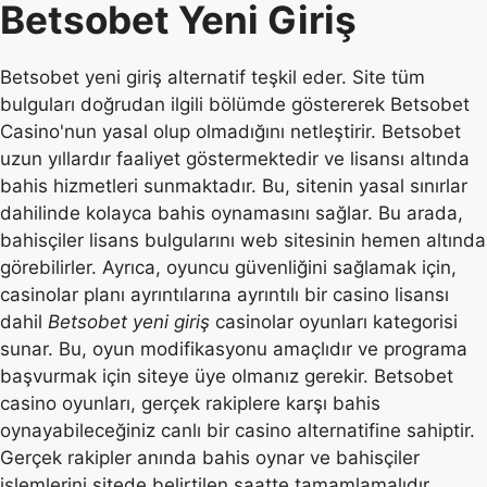
Betsobet Yeni Giriş
Betsobet yeni giriş alternatif teşkil eder. Site tüm
bulguları doğrudan ilgili bölümde göstererek Betsobet
Casino'nun yasal olup olmadığını netleştirir. Betsobet
uzun yıllardır faaliyet göstermektedir ve lisansı altında
bahis hizmetleri sunmaktadır. Bu, sitenin yasal sınırlar
dahilinde kolayca bahis oynamasını sağlar. Bu arada,
bahisçiler lisans bulgularını web sitesinin hemen altında
görebilirler. Ayrıca, oyuncu güvenliğini sağlamak için,
casinolar planı ayrıntılarına ayrıntılı bir casino lisansı
dahil
Betsobet yeni giriş
casinolar oyunları kategorisi
sunar. Bu, oyun modifikasyonu amaçlıdır ve programa
başvurmak için siteye üye olmanız gerekir. Betsobet
casino oyunları, gerçek rakiplere karşı bahis
oynayabileceğiniz canlı bir casino alternatifine sahiptir.
Gerçek rakipler anında bahis oynar ve bahisçiler
işlemlerini sitede belirtilen saatte tamamlamalıdır.