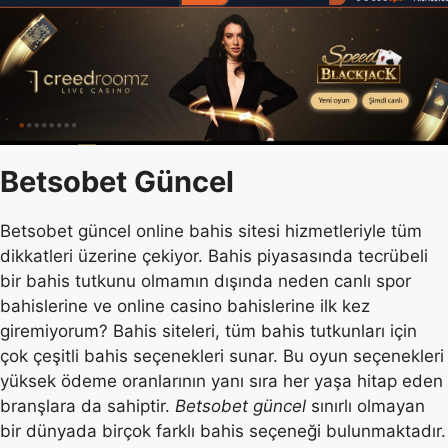
Betsobet Güncel
Betsobet güncel online bahis sitesi hizmetleriyle tüm
dikkatleri üzerine çekiyor. Bahis piyasasında tecrübeli
bir bahis tutkunu olmamın dışında neden canlı spor
bahislerine ve online casino bahislerine ilk kez
giremiyorum? Bahis siteleri, tüm bahis tutkunları için
çok çeşitli bahis seçenekleri sunar. Bu oyun seçenekleri
yüksek ödeme oranlarının yanı sıra her yaşa hitap eden
branşlara da sahiptir.
Betsobet güncel
sınırlı olmayan
bir dünyada birçok farklı bahis seçeneği bulunmaktadır.