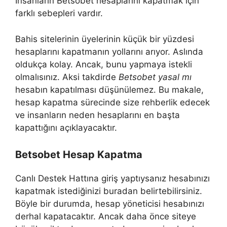
İnsanların Betsobet hesaplarını kapatmak için
farklı sebepleri vardır.
Bahis sitelerinin üyelerinin küçük bir yüzdesi
hesaplarını kapatmanın yollarını arıyor. Aslında
oldukça kolay. Ancak, bunu yapmaya istekli
olmalısınız. Aksi takdirde
Betsobet yasal mı
hesabın kapatılması düşünülemez. Bu makale,
hesap kapatma sürecinde size rehberlik edecek
ve insanların neden hesaplarını en başta
kapattığını açıklayacaktır.
Betsobet Hesap Kapatma
Canlı Destek Hattına giriş yaptıysanız hesabınızı
kapatmak istediğinizi buradan belirtebilirsiniz.
Böyle bir durumda, hesap yöneticisi hesabınızı
derhal kapatacaktır. Ancak daha önce siteye