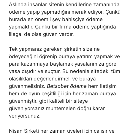
Aslında insanlar sitenin kendilerine zamanında
ödeme yapıp yapmadığını merak ediyor. Çünkü
burada en önemli şey bahisçiye ödeme
yapmaktır. Çünkü bir firma ödeme yaptığında
illegal de olsa güven vardır.
Tek yapmanız gereken şirketin size ne
ödeyeceğini öğrenip buraya yatırım yapmak ve
para kazanmaya başlamak yasalarımıza göre
yasa dışıdır ve suçtur. Bu nedenle sitedeki tüm
olasılıkları değerlendirmeli ve buraya
güvenmelisiniz.
Betsobet ödeme
hem iletişim
hem de oyun çeşitliliği için her zaman buraya
güvenmiştir. gibi kaliteli bir siteye
güveniyorsanız muhtemelen doğru karar
veriyorsunuz.
Nişan Şirketi her zaman üyeleri için çalışır ve