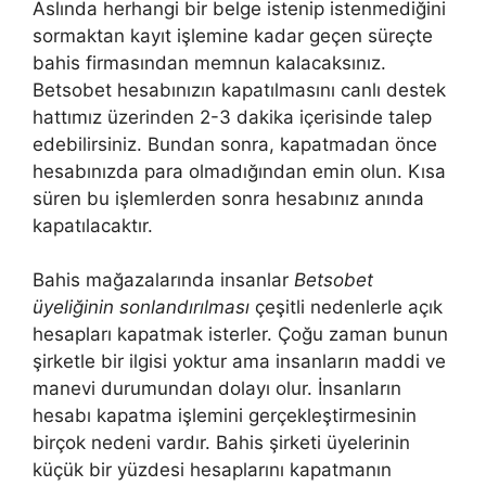
Aslında herhangi bir belge istenip istenmediğini
sormaktan kayıt işlemine kadar geçen süreçte
bahis firmasından memnun kalacaksınız.
Betsobet hesabınızın kapatılmasını canlı destek
hattımız üzerinden 2-3 dakika içerisinde talep
edebilirsiniz. Bundan sonra, kapatmadan önce
hesabınızda para olmadığından emin olun. Kısa
süren bu işlemlerden sonra hesabınız anında
kapatılacaktır.
Bahis mağazalarında insanlar
Betsobet
üyeliğinin sonlandırılması
çeşitli nedenlerle açık
hesapları kapatmak isterler. Çoğu zaman bunun
şirketle bir ilgisi yoktur ama insanların maddi ve
manevi durumundan dolayı olur. İnsanların
hesabı kapatma işlemini gerçekleştirmesinin
birçok nedeni vardır. Bahis şirketi üyelerinin
küçük bir yüzdesi hesaplarını kapatmanın