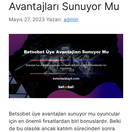
Avantajları Sunuyor Mu
Mayıs 27, 2023
Yazarı:
admin
Betsobet üye avantajları sunuyor mu oyuncular
için en önemli fırsatlardan biri bonuslardır. Belki
de bu olasılık ancak katılım sürecinden sonra