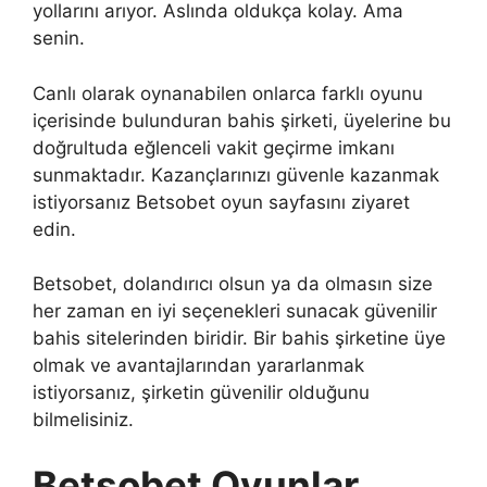
yollarını arıyor. Aslında oldukça kolay. Ama
senin.
Canlı olarak oynanabilen onlarca farklı oyunu
içerisinde bulunduran bahis şirketi, üyelerine bu
doğrultuda eğlenceli vakit geçirme imkanı
sunmaktadır. Kazançlarınızı güvenle kazanmak
istiyorsanız Betsobet oyun sayfasını ziyaret
edin.
Betsobet, dolandırıcı olsun ya da olmasın size
her zaman en iyi seçenekleri sunacak güvenilir
bahis sitelerinden biridir. Bir bahis şirketine üye
olmak ve avantajlarından yararlanmak
istiyorsanız, şirketin güvenilir olduğunu
bilmelisiniz.
Betsobet Oyunlar