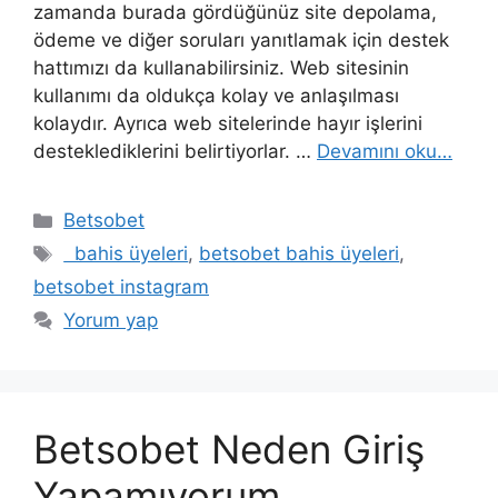
zamanda burada gördüğünüz site depolama,
ödeme ve diğer soruları yanıtlamak için destek
hattımızı da kullanabilirsiniz. Web sitesinin
kullanımı da oldukça kolay ve anlaşılması
kolaydır. Ayrıca web sitelerinde hayır işlerini
desteklediklerini belirtiyorlar. …
Devamını oku…
Kategoriler
Betsobet
Etiketler
bahis üyeleri
,
betsobet bahis üyeleri
,
betsobet instagram
Yorum yap
Betsobet Neden Giriş
Yapamıyorum