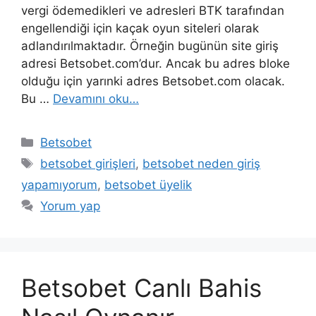
vergi ödemedikleri ve adresleri BTK tarafından
engellendiği için kaçak oyun siteleri olarak
adlandırılmaktadır. Örneğin bugünün site giriş
adresi Betsobet.com’dur. Ancak bu adres bloke
olduğu için yarınki adres Betsobet.com olacak.
Bu …
Devamını oku…
Kategoriler
Betsobet
Etiketler
betsobet girişleri
,
betsobet neden giriş
yapamıyorum
,
betsobet üyelik
Yorum yap
Betsobet Canlı Bahis