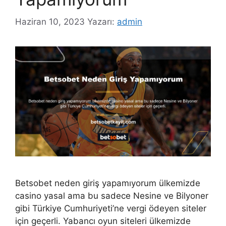
Haziran 10, 2023
Yazarı:
admin
Betsobet neden giriş yapamıyorum ülkemizde
casino yasal ama bu sadece Nesine ve Bilyoner
gibi Türkiye Cumhuriyeti’ne vergi ödeyen siteler
için geçerli. Yabancı oyun siteleri ülkemizde