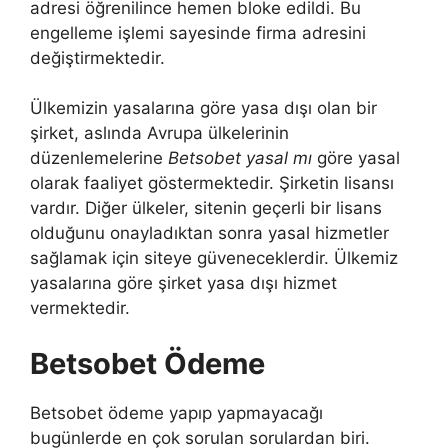
adresi öğrenilince hemen bloke edildi. Bu
engelleme işlemi sayesinde firma adresini
değiştirmektedir.
Ülkemizin yasalarına göre yasa dışı olan bir
şirket, aslında Avrupa ülkelerinin
düzenlemelerine
Betsobet yasal mı
göre yasal
olarak faaliyet göstermektedir. Şirketin lisansı
vardır. Diğer ülkeler, sitenin geçerli bir lisans
olduğunu onayladıktan sonra yasal hizmetler
sağlamak için siteye güveneceklerdir. Ülkemiz
yasalarına göre şirket yasa dışı hizmet
vermektedir.
Betsobet Ödeme
Betsobet ödeme yapıp yapmayacağı
bugünlerde en çok sorulan sorulardan biri.