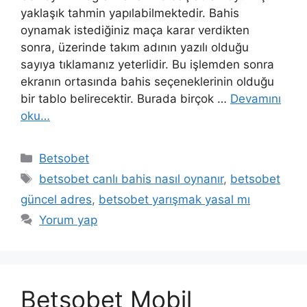
yaklaşık tahmin yapılabilmektedir. Bahis
oynamak istediğiniz maça karar verdikten
sonra, üzerinde takım adının yazılı olduğu
sayıya tıklamanız yeterlidir. Bu işlemden sonra
ekranın ortasında bahis seçeneklerinin olduğu
bir tablo belirecektir. Burada birçok …
Devamını
oku…
Kategoriler
Betsobet
Etiketler
betsobet canlı bahis nasıl oynanır
,
betsobet
güncel adres
,
betsobet yarışmak yasal mı
Yorum yap
Betsobet Mobil